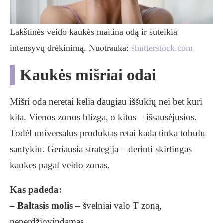
Lakštinės veido kaukės maitina odą ir suteikia
intensyvų drėkinimą. Nuotrauka:
shutterstock.com
Kaukės mišriai odai
Mišri oda neretai kelia daugiau iššūkių nei bet kuri
kita. Vienos zonos blizga, o kitos – išsausėjusios.
Todėl universalus produktas retai kada tinka tobulu
santykiu. Geriausia strategija – derinti skirtingas
kaukes pagal veido zonas.
Kas padeda:
–
Baltasis molis
– švelniai valo T zoną,
neperdžiovindamas.