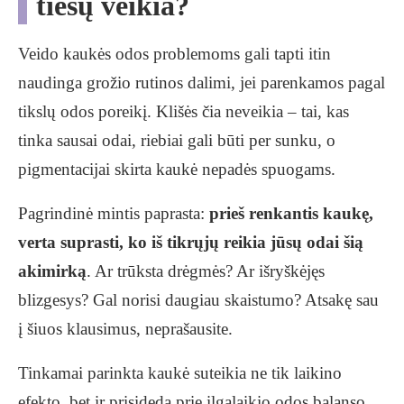
tiesų veikia?
Veido kaukės odos problemoms gali tapti itin
naudinga grožio rutinos dalimi, jei parenkamos pagal
tikslų odos poreikį. Klišės čia neveikia – tai, kas
tinka sausai odai, riebiai gali būti per sunku, o
pigmentacijai skirta kaukė nepadės spuogams.
Pagrindinė mintis paprasta:
prieš renkantis kaukę,
verta suprasti, ko iš tikrųjų reikia jūsų odai šią
akimirką
. Ar trūksta drėgmės? Ar išryškėjęs
blizgesys? Gal norisi daugiau skaistumo? Atsakę sau
į šiuos klausimus, neprašausite.
Tinkamai parinkta kaukė suteikia ne tik laikino
efekto, bet ir prisideda prie ilgalaikio odos balanso.