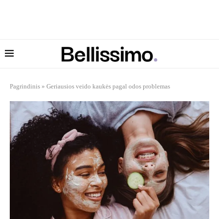
Pagrindinis
»
Geriausios veido kaukės pagal odos problemas