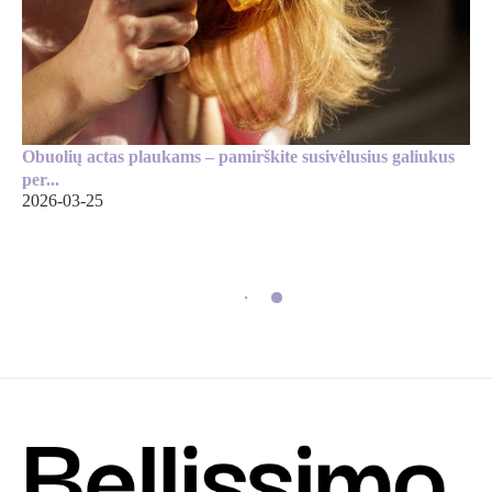
Obuolių actas plaukams – pamirškite susivėlusius galiukus
per...
2026-03-25