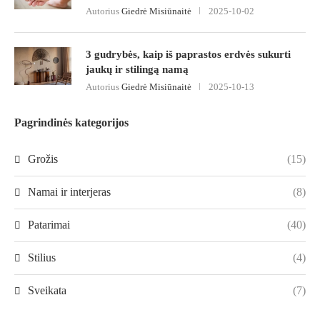
Autorius
Giedrė Misiūnaitė
2025-10-02
3 gudrybės, kaip iš paprastos erdvės sukurti
jaukų ir stilingą namą
Autorius
Giedrė Misiūnaitė
2025-10-13
Pagrindinės kategorijos
Grožis
(15)
Namai ir interjeras
(8)
Patarimai
(40)
Stilius
(4)
Sveikata
(7)