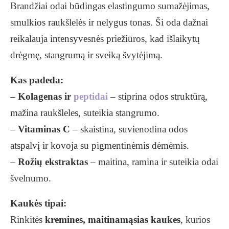
Brandžiai odai būdingas elastingumo sumažėjimas,
smulkios raukšlelės ir nelygus tonas. Ši oda dažnai
reikalauja intensyvesnės priežiūros, kad išlaikytų
drėgmę, stangrumą ir sveiką švytėjimą.
Kas padeda:
–
Kolagenas ir
peptidai
– stiprina odos struktūrą,
mažina raukšleles, suteikia stangrumo.
–
Vitaminas C
– skaistina, suvienodina odos
atspalvį ir kovoja su pigmentinėmis dėmėmis.
–
Rožių ekstraktas
– maitina, ramina ir suteikia odai
švelnumo.
Kaukės tipai:
Rinkitės
kremines, maitinamąsias kaukes
, kurios