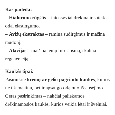
Kas padeda:
–
Hialurono rūgštis
– intensyviai drėkina ir suteikia
odai elastingumo.
–
Avižų ekstraktas
– ramina sudirgimus ir mažina
raudonį.
–
Alavijas
– malšina tempimo jausmą, skatina
regeneraciją.
Kaukės tipai:
Pasirinkite
kremų ar gelio pagrindo kaukes
, kurios
ne tik maitina, bet ir apsaugo odą nuo išsausėjimo.
Geras pasirinkimas – nakčiai paliekamos
drėkinamosios kaukės, kurios veikia lėtai ir švelniai.