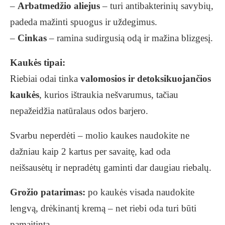
–
Arbatmedžio aliejus
– turi antibakterinių savybių,
padeda mažinti spuogus ir uždegimus.
–
Cinkas
– ramina sudirgusią odą ir mažina blizgesį.
Kaukės tipai:
Riebiai odai tinka
valomosios ir detoksikuojančios
kaukės
, kurios ištraukia nešvarumus, tačiau
nepažeidžia natūralaus odos barjero.
Svarbu neperdėti – molio kaukes naudokite ne
dažniau kaip 2 kartus per savaitę, kad oda
neišsausėtų ir nepradėtų gaminti dar daugiau riebalų.
Grožio patarimas:
po kaukės visada naudokite
lengvą, drėkinantį kremą – net riebi oda turi būti
pamaitinta.