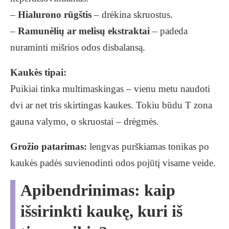
–
Hialurono rūgštis
– drėkina skruostus.
–
Ramunėlių ar melisų ekstraktai
– padeda
nuraminti mišrios odos disbalansą.
Kaukės tipai:
Puikiai tinka multimaskingas – vienu metu naudoti
dvi ar net tris skirtingas kaukes. Tokiu būdu T zona
gauna valymo, o skruostai – drėgmės.
Grožio patarimas:
lengvas purškiamas tonikas po
kaukės padės suvienodinti odos pojūtį visame veide.
Apibendrinimas: kaip
išsirinkti kaukę, kuri iš