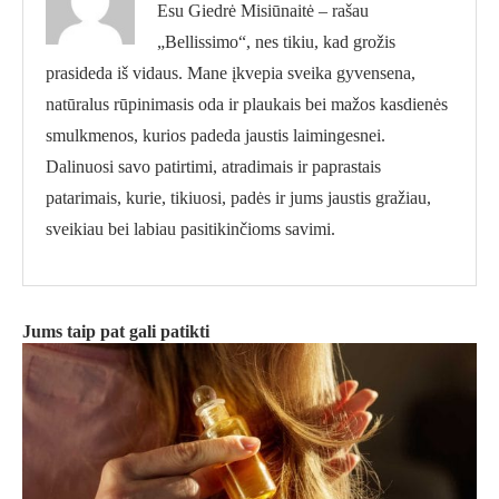
Esu Giedrė Misiūnaitė – rašau
„Bellissimo“, nes tikiu, kad grožis
prasideda iš vidaus. Mane įkvepia sveika gyvensena,
natūralus rūpinimasis oda ir plaukais bei mažos kasdienės
smulkmenos, kurios padeda jaustis laimingesnei.
Dalinuosi savo patirtimi, atradimais ir paprastais
patarimais, kurie, tikiuosi, padės ir jums jaustis gražiau,
sveikiau bei labiau pasitikinčioms savimi.
Jums taip pat gali patikti