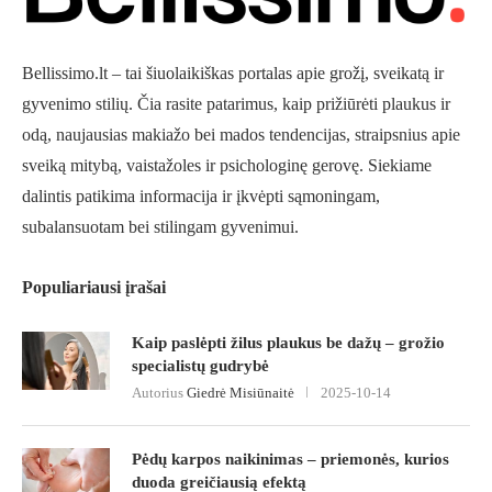
Bellissimo.lt – tai šiuolaikiškas portalas apie grožį, sveikatą ir
gyvenimo stilių. Čia rasite patarimus, kaip prižiūrėti plaukus ir
odą, naujausias makiažo bei mados tendencijas, straipsnius apie
sveiką mitybą, vaistažoles ir psichologinę gerovę. Siekiame
dalintis patikima informacija ir įkvėpti sąmoningam,
subalansuotam bei stilingam gyvenimui.
Populiariausi įrašai
Kaip paslėpti žilus plaukus be dažų – grožio
specialistų gudrybė
Autorius
Giedrė Misiūnaitė
2025-10-14
Pėdų karpos naikinimas – priemonės, kurios
duoda greičiausią efektą