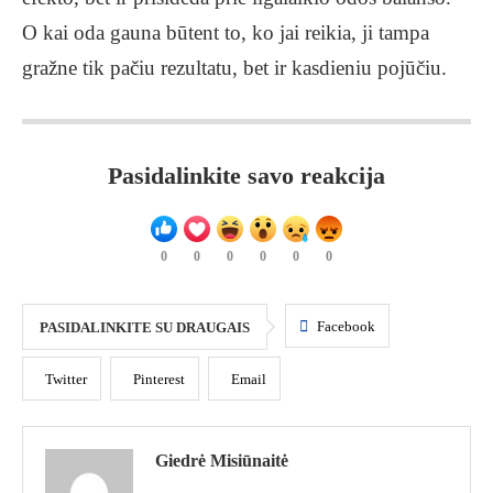
O kai oda gauna būtent to, ko jai reikia, ji tampa
gražne tik pačiu rezultatu, bet ir kasdieniu pojūčiu.
Pasidalinkite savo reakcija
0
0
0
0
0
0
Facebook
PASIDALINKITE SU DRAUGAIS
Twitter
Pinterest
Email
Giedrė Misiūnaitė