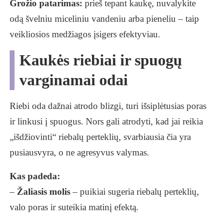
Grožio patarimas:
prieš tepant kaukę, nuvalykite
odą švelniu miceliniu vandeniu arba pieneliu – taip
veikliosios medžiagos įsigers efektyviau.
Kaukės riebiai ir spuogų
varginamai odai
Riebi oda dažnai atrodo blizgi, turi išsiplėtusias poras
ir linkusi į spuogus. Nors gali atrodyti, kad jai reikia
„išdžiovinti“ riebalų perteklių, svarbiausia čia yra
pusiausvyra, o ne agresyvus valymas.
Kas padeda:
–
Žaliasis molis
– puikiai sugeria riebalų perteklių,
valo poras ir suteikia matinį efektą.