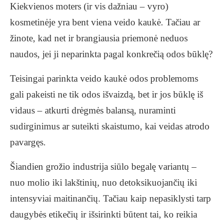
Kiekvienos moters (ir vis dažniau – vyro)
kosmetinėje yra bent viena veido kaukė. Tačiau ar
žinote, kad net ir brangiausia priemonė neduos
naudos, jei ji neparinkta pagal konkrečią odos būklę?
Teisingai parinkta veido kaukė odos problemoms
gali pakeisti ne tik odos išvaizdą, bet ir jos būklę iš
vidaus – atkurti drėgmės balansą, nuraminti
sudirginimus ar suteikti skaistumo, kai veidas atrodo
pavargęs.
Šiandien grožio industrija siūlo begalę variantų –
nuo molio iki lakštinių, nuo detoksikuojančių iki
intensyviai maitinančių. Tačiau kaip nepasiklysti tarp
daugybės etikečių ir išsirinkti būtent tai, ko reikia