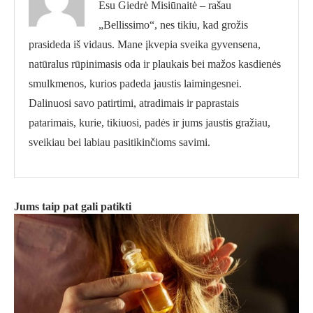
Esu Giedrė Misiūnaitė – rašau
„Bellissimo“, nes tikiu, kad grožis
prasideda iš vidaus. Mane įkvepia sveika gyvensena,
natūralus rūpinimasis oda ir plaukais bei mažos kasdienės
smulkmenos, kurios padeda jaustis laimingesnei.
Dalinuosi savo patirtimi, atradimais ir paprastais
patarimais, kurie, tikiuosi, padės ir jums jaustis gražiau,
sveikiau bei labiau pasitikinčioms savimi.
Jums taip pat gali patikti