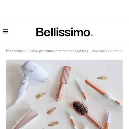
Pagrindinis
»
Plaukų priežiūros priemonės pagal tipą – nuo sausų iki riebių