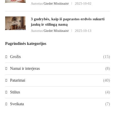
Autorius
Giedrė Misiūnaitė
2025-10-02
3 gudrybės, kaip iš paprastos erdvės sukurti
jaukų ir stilingą namą
Autorius
Giedrė Misiūnaitė
2025-10-13
Pagrindinės kategorijos
Grožis
(15)
Namai ir interjeras
(8)
Patarimai
(40)
Stilius
(4)
Sveikata
(7)