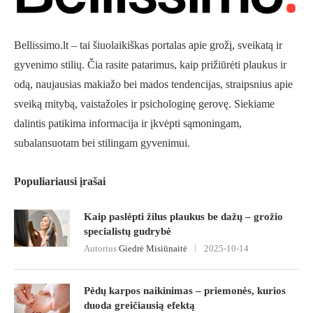
Bellissimo.lt – tai šiuolaikiškas portalas apie grožį, sveikatą ir
gyvenimo stilių. Čia rasite patarimus, kaip prižiūrėti plaukus ir
odą, naujausias makiažo bei mados tendencijas, straipsnius apie
sveiką mitybą, vaistažoles ir psichologinę gerovę. Siekiame
dalintis patikima informacija ir įkvėpti sąmoningam,
subalansuotam bei stilingam gyvenimui.
Populiariausi įrašai
Kaip paslėpti žilus plaukus be dažų – grožio
specialistų gudrybė
Autorius
Giedrė Misiūnaitė
2025-10-14
Pėdų karpos naikinimas – priemonės, kurios
duoda greičiausią efektą