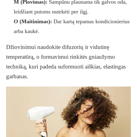
M (Plovimas):
Šampūnu plaunama tik galvos oda,
leidžiant putoms nutekėti per ilgį.
O (Maitinimas):
Dar kartą tepamas kondicionierius
arba kaukė.
Džiovinimui naudokite difuzorių ir vidutinę
temperatūrą, o formavimui rinkitės gniaužymo
techniką, kuri padeda suformuoti aiškias, elastingas
garbanas.