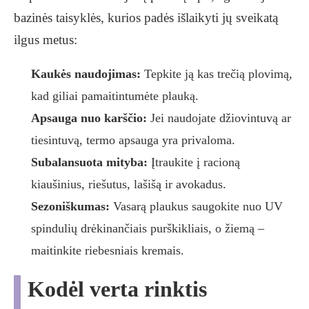
bazinės taisyklės, kurios padės išlaikyti jų sveikatą
ilgus metus:
Kaukės naudojimas:
Tepkite ją kas trečią plovimą,
kad giliai pamaitintumėte plauką.
Apsauga nuo karščio:
Jei naudojate džiovintuvą ar
tiesintuvą, termo apsauga yra privaloma.
Subalansuota mityba:
Įtraukite į racioną
kiaušinius, riešutus, lašišą ir avokadus.
Sezoniškumas:
Vasarą plaukus saugokite nuo UV
spindulių drėkinančiais purškikliais, o žiemą –
maitinkite riebesniais kremais.
Kodėl verta rinktis