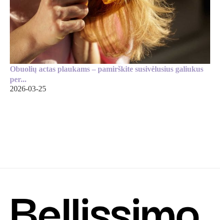
Obuolių actas plaukams – pamirškite susivėlusius galiukus
per...
2026-03-25