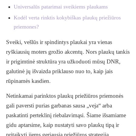
Universalūs patarimai sveikiems plaukams
Kodėl verta rinktis kokybiškas plaukų priežiūros
priemones?
Sveiki, vešlūs ir spindintys plaukai yra vienas
ryškiausių moters grožio akcentų. Nors plaukų tankis
ir prigimtinė struktūra yra užkoduoti mūsų DNR,
galutinė jų išvaizda priklauso nuo to, kaip jais
rūpinamės kasdien.
Netinkamai parinktos plaukų priežiūros priemonės
gali paversti purias garbanas sausa „veja“ arba
paskatinti perteklinį riebalavimąsi. Šiame išsamiame
gidu aptarsime, kaip nustatyti savo plaukų tipą ir
pritaikyti jiems geriausią priežiūros strategiją.