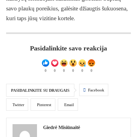
savo plaukų poreikius, galėsite džiaugtis šukuosena,
kuri taps jūsų vizitine kortele.
Pasidalinkite savo reakcija
0
0
0
0
0
0
Facebook
PASIDALINKITE SU DRAUGAIS
Twitter
Pinterest
Email
Giedrė Misiūnaitė