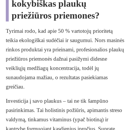
kokybiškas plaukų
priežiūros priemones?
Tyrimai rodo, kad apie 50 % vartotojų prioritetą
teikia ekologiškai sudėčiai ir saugumui. Nors masinės
rinkos produktai yra prieinami, profesionalios plaukų
priežiūros priemonės dažnai pasižymi didesne
veikliųjų medžiagų koncentracija, todėl jų
sunaudojama mažiau, o rezultatas pasiekiamas
greičiau.
Investicija į savo plaukus – tai ne tik šampūno
pasirinkimas. Tai holistinis požiūris, apimantis streso
valdymą, tinkamus vitaminus (ypač biotiną) ir
kantrybę formuojant kasdienius įpročius. Supratę