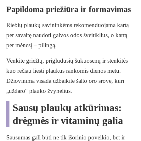
Papildoma priežiūra ir formavimas
Riebių plaukų savininkėms rekomenduojama kartą
per savaitę naudoti galvos odos šveitiklius, o kartą
per mėnesį – pilingą.
Venkite griežtų, prigludusių šukuosenų ir stenkitės
kuo rečiau liesti plaukus rankomis dienos metu.
Džiovinimą visada užbaikite šalto oro srove, kuri
„uždaro“ plauko žvynelius.
Sausų plaukų atkūrimas:
drėgmės ir vitaminų galia
Sausumas gali būti ne tik išorinio poveikio, bet ir