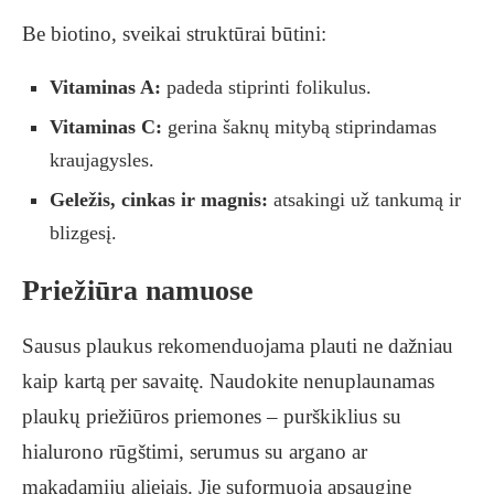
Be biotino, sveikai struktūrai būtini:
Vitaminas A:
padeda stiprinti folikulus.
Vitaminas C:
gerina šaknų mitybą stiprindamas
kraujagysles.
Geležis, cinkas ir magnis:
atsakingi už tankumą ir
blizgesį.
Priežiūra namuose
Sausus plaukus rekomenduojama plauti ne dažniau
kaip kartą per savaitę. Naudokite nenuplaunamas
plaukų priežiūros priemones – purškiklius su
hialurono rūgštimi, serumus su argano ar
makadamijų aliejais. Jie suformuoja apsauginę