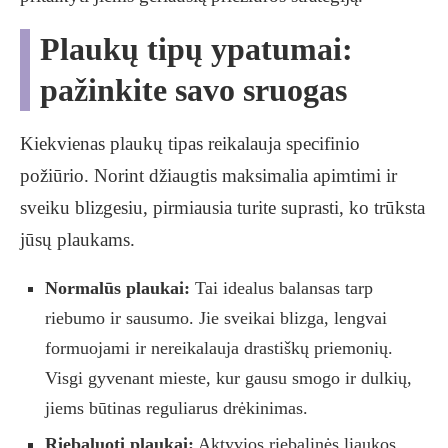
Plaukų tipų ypatumai:
pažinkite savo sruogas
Kiekvienas plaukų tipas reikalauja specifinio
požiūrio. Norint džiaugtis maksimalia apimtimi ir
sveiku blizgesiu, pirmiausia turite suprasti, ko trūksta
jūsų plaukams.
Normalūs plaukai:
Tai idealus balansas tarp
riebumo ir sausumo. Jie sveikai blizga, lengvai
formuojami ir nereikalauja drastiškų priemonių.
Visgi gyvenant mieste, kur gausu smogo ir dulkių,
jiems būtinas reguliarus drėkinimas.
Riebaluoti plaukai:
Aktyvios riebalinės liaukos