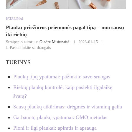
PATARIMAI
Plaukų priežiūros priemonės pagal tipą – nuo sausų
iki riebių
Straipsnio autorius:
Giedrė Misiūnaitė
2026-01-15
Pasidalinkite su draugais
TURINYS
Plaukų tipų ypatumai: pažinkite savo sruogas
Riebių plaukų kontrolė: kaip pasiekti ilgalaikę
švarą?
Sausų plaukų atkūrimas: drėgmės ir vitaminų galia
Garbanotų plaukų ypatumai: OMO metodas
Ploni ir ilgi plaukai: apimtis ir apsauga