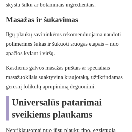
skystu šilku ar botaniniais ingredientais.
Masažas ir šukavimas
Ilgų plaukų savininkėms rekomenduojama naudoti
polimerines šukas ir šukuoti sruogas etapais – nuo
apačios kylant į viršų.
Kasdienis galvos masažas pirštais ar specialiais
masažuokliais suaktyvina kraujotaką, užtikrindamas
geresnį folikulų aprūpinimą deguonimi.
Universalūs patarimai
sveikiems plaukams
Nepriklausomai nuo jūsų plaukų tipo, egzistuoja