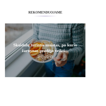
REKOMENDUOJAME
Skaidulų turintis maistas, po kurio
žarnynas pradėjo veikti...
2025-12-15