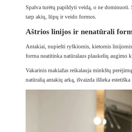
Spalva turėtų papildyti veidą, o ne dominuoti. Š
tarp akių, lūpų ir veido formos.
Aštrios linijos ir nenatūrali for
Antakiai, nupiešti ryškiomis, kietomis linijomis
forma neatitinka natūralaus plaukelių augimo k
Vakarinis makiažas reikalauja minkštų perėjimų.
natūralią antakių arką, išvaizda išlieka estetiška 