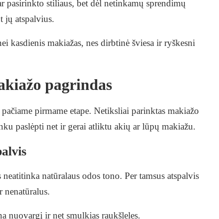
 pasirinkto stiliaus, bet dėl netinkamų sprendimų
 jų atspalvius.
ei kasdienis makiažas, nes dirbtinė šviesa ir ryškesni
akiažo pagrindas
r pačiame pirmame etape. Netiksliai parinktas makiažo
nku paslėpti net ir gerai atliktu akių ar lūpų makiažu.
alvis
 neatitinka natūralaus odos tono. Per tamsus atspalvis
r nenatūralus.
na nuovargį ir net smulkias raukšleles.