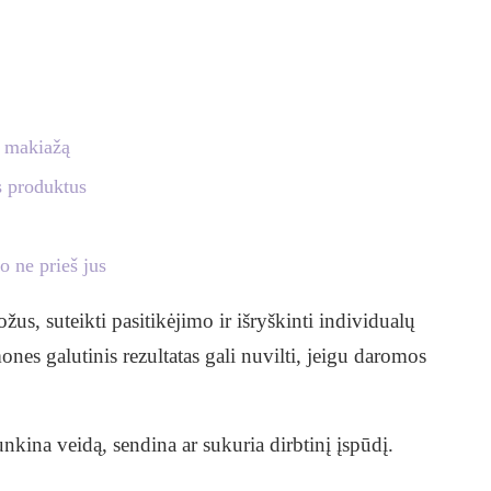
į makiažą
s produktus
o ne prieš jus
žus, suteikti pasitikėjimo ir išryškinti individualų
ones galutinis rezultatas gali nuvilti, jeigu daromos
kina veidą, sendina ar sukuria dirbtinį įspūdį.