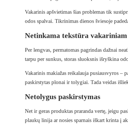
Vakarinis apšvietimas šias problemas tik sustipri
odos spalvai. Tikrinimas dienos šviesoje padeda
Netinkama tekstūra vakariniam 
Per lengvas, permatomas pagrindas dažnai neat
tarpu per sunkus, storas sluoksnis išryškina odos
Vakarinis makiažas reikalauja pusiausvyros – p
paskirstytas plonai ir tolygiai. Tada veidas išli
Netolygus paskirstymas
Net ir geras produktas praranda vertę, jeigu pas
plaukų linija ar nosies sparnais iškart krinta į ak