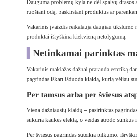
Dauguma problemų kyla ne dėl spalvų drąsos ar
ruošiant odą, paskirstant produktus ar parenkant
Vakarinis įvaizdis reikalauja daugiau tikslumo n
produktai išryškina kiekvieną netolygumą.
Netinkamai parinktas m
Vakarinis makiažas dažnai praranda estetiką da
pagrindas iškart išduoda klaidą, kurią vėliau su
Per tamsus arba per šviesus atsp
Viena dažniausių klaidų – pasirinktas pagrindas
sukuria kaukės efektą, o veidas atrodo sunkus i
Per šviesus pagrindas suteikia pilkumo, išryški