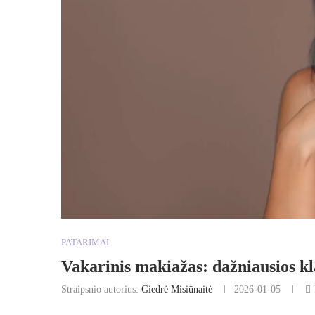
PATARIMAI
Vakarinis makiažas: dažniausios kla
Straipsnio autorius:
Giedrė Misiūnaitė
2026-01-05