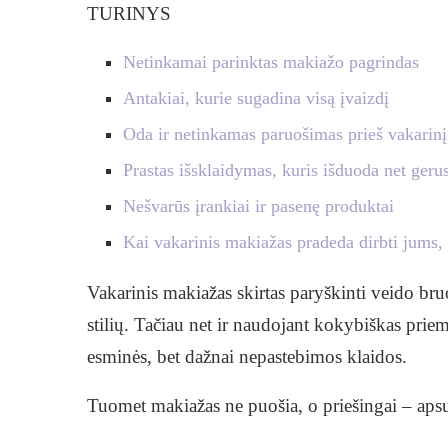
TURINYS
Netinkamai parinktas makiažo pagrindas
Antakiai, kurie sugadina visą įvaizdį
Oda ir netinkamas paruošimas prieš vakarin
Prastas išsklaidymas, kuris išduoda net geru
Nešvarūs įrankiai ir pasenę produktai
Kai vakarinis makiažas pradeda dirbti jums, 
Vakarinis makiažas skirtas paryškinti veido bruo
stilių. Tačiau net ir naudojant kokybiškas priem
esminės, bet dažnai nepastebimos klaidos.
Tuomet makiažas ne puošia, o priešingai – apsun