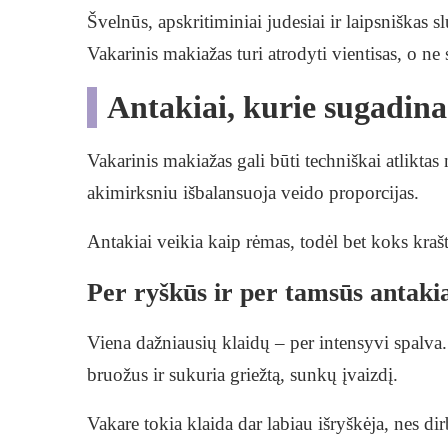
Švelnūs, apskritiminiai judesiai ir laipsniškas s
Vakarinis makiažas turi atrodyti vientisas, o ne 
Antakiai, kurie sugadina 
Vakarinis makiažas gali būti techniškai atliktas
akimirksniu išbalansuoja veido proporcijas.
Antakiai veikia kaip rėmas, todėl bet koks kra
Per ryškūs ir per tamsūs antaki
Viena dažniausių klaidų – per intensyvi spalva.
bruožus ir sukuria griežtą, sunkų įvaizdį.
Vakare tokia klaida dar labiau išryškėja, nes dir