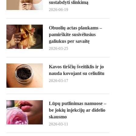
sustabdyti slinkimą
2026-06-19
Obuolių actas plaukams –
pamirškite susivėlusius
galiukus per savaitę
2026-03-25
Kavos tirščių šveitiklis ir jo
nauda kovojant su celiulitu
2026-03-17
Lūpų putlinimas namuose –
be jokių injekcijų ar didelio
skausmo
2026-03-11