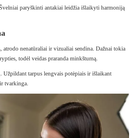
velniai paryškinti antakiai leidžia išlaikyti harmoniją
ma
, atrodo nenatūraliai ir vizualiai sendina. Dažnai tokia
rypties, todėl veidas praranda minkštumą.
 Užpildant tarpus lengvais potėpiais ir išlaikant
ir tvarkinga.