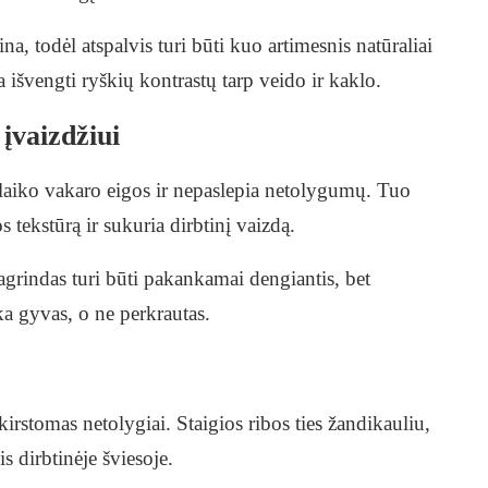
na, todėl atspalvis turi būti kuo artimesnis natūraliai
 išvengti ryškių kontrastų tarp veido ir kaklo.
įvaizdžiui
laiko vakaro eigos ir nepaslepia netolygumų. Tuo
 tekstūrą ir sukuria dirbtinį vaizdą.
agrindas turi būti pakankamai dengiantis, bet
eka gyvas, o ne perkrautas.
kirstomas netolygiai. Staigios ribos ties žandikauliu,
is dirbtinėje šviesoje.