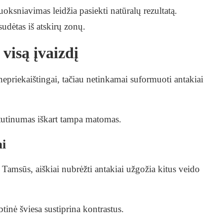
luoksniavimas leidžia pasiekti natūralų rezultatą.
sudėtas iš atskirų zonų.
visą įvaizdį
 nepriekaištingai, tačiau netinkamai suformuoti antakiai
štutinumas iškart tampa matomas.
ai
 Tamsūs, aiškiai nubrėžti antakiai užgožia kitus veido
btinė šviesa sustiprina kontrastus.