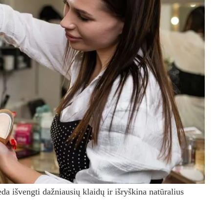
da išvengti dažniausių klaidų ir išryškina natūralius