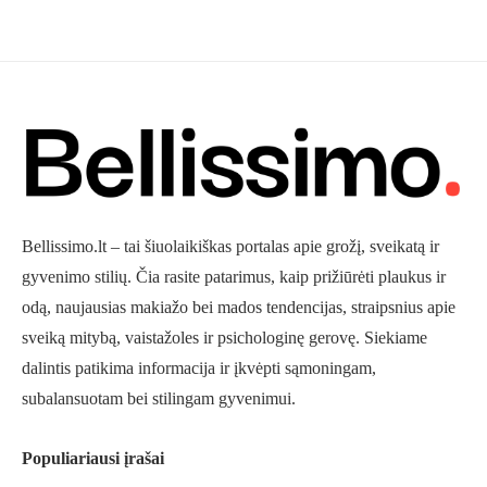
Bellissimo.lt – tai šiuolaikiškas portalas apie grožį, sveikatą ir
gyvenimo stilių. Čia rasite patarimus, kaip prižiūrėti plaukus ir
odą, naujausias makiažo bei mados tendencijas, straipsnius apie
sveiką mitybą, vaistažoles ir psichologinę gerovę. Siekiame
dalintis patikima informacija ir įkvėpti sąmoningam,
subalansuotam bei stilingam gyvenimui.
Populiariausi įrašai