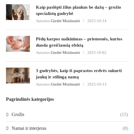
Kaip paslėpti žilus plaukus be dažų – grožio
specialistų gudrybė
Autorius
Giedrė Misiūnaitė
2025-10-14
Pėdų karpos naikinimas – priemonės, kurios
duoda greičiausią efektą
Autorius
Giedrė Misiūnaitė
2025-10-02
3 gudrybės, kaip iš paprastos erdvės sukurti
jaukų ir stilingą namą
Autorius
Giedrė Misiūnaitė
2025-10-13
Pagrindinės kategorijos
Grožis
(15)
Namai ir interjeras
(8)