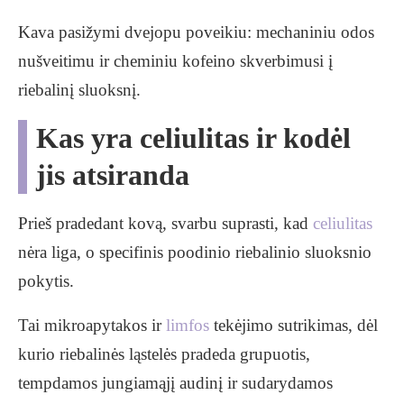
Kava pasižymi dvejopu poveikiu: mechaniniu odos
nušveitimu ir cheminiu kofeino skverbimusi į
riebalinį sluoksnį.
Kas yra celiulitas ir kodėl
jis atsiranda
Prieš pradedant kovą, svarbu suprasti, kad
celiulitas
nėra liga, o specifinis poodinio riebalinio sluoksnio
pokytis.
Tai mikroapytakos ir
limfos
tekėjimo sutrikimas, dėl
kurio riebalinės ląstelės pradeda grupuotis,
tempdamos jungiamąjį audinį ir sudarydamos