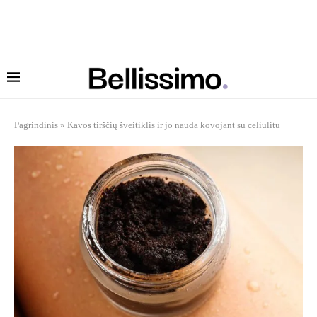
Pagrindinis
»
Kavos tirščių šveitiklis ir jo nauda kovojant su celiulitu