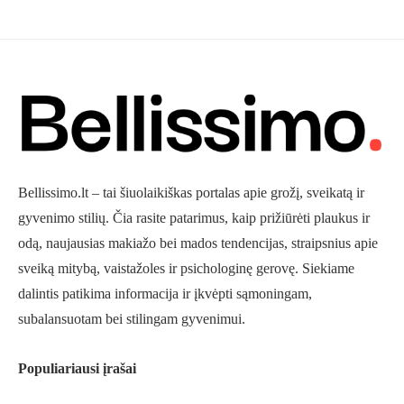
Bellissimo.lt – tai šiuolaikiškas portalas apie grožį, sveikatą ir
gyvenimo stilių. Čia rasite patarimus, kaip prižiūrėti plaukus ir
odą, naujausias makiažo bei mados tendencijas, straipsnius apie
sveiką mitybą, vaistažoles ir psichologinę gerovę. Siekiame
dalintis patikima informacija ir įkvėpti sąmoningam,
subalansuotam bei stilingam gyvenimui.
Populiariausi įrašai