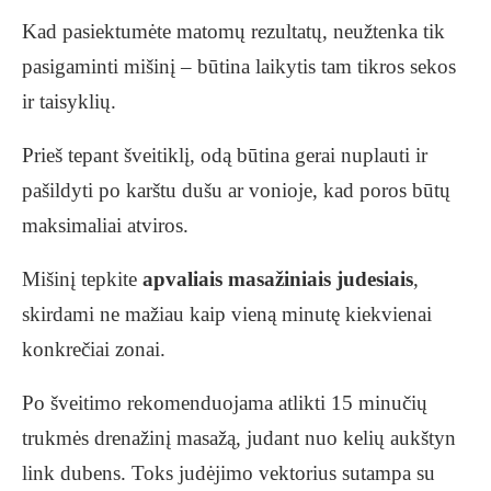
Kad pasiektumėte matomų rezultatų, neužtenka tik
pasigaminti mišinį – būtina laikytis tam tikros sekos
ir taisyklių.
Prieš tepant šveitiklį, odą būtina gerai nuplauti ir
pašildyti po karštu dušu ar vonioje, kad poros būtų
maksimaliai atviros.
Mišinį tepkite
apvaliais masažiniais judesiais
,
skirdami ne mažiau kaip vieną minutę kiekvienai
konkrečiai zonai.
Po šveitimo rekomenduojama atlikti 15 minučių
trukmės drenažinį masažą, judant nuo kelių aukštyn
link dubens. Toks judėjimo vektorius sutampa su