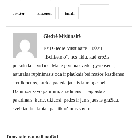
Twitter
Pinterest
Email
Giedrė Misiūnaitė
Esu Giedrė Misiūnaitė – rašau
„Bellissimo“, nes tikiu, kad grožis
prasideda iš vidaus. Mane įkvepia sveika gyvensena,
natūralus rūpinimasis oda ir plaukais bei mažos kasdienės
smulkmenos, kurios padeda jaustis laimingesnei.
Dalinuosi savo patirtimi, atradimais ir paprastais
patarimais, kurie, tikiuosi, padės ir jums jaustis gražiau,
sveikiau bei labiau pasitikinčioms savimi.
Jums taip pat gali patikti