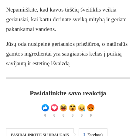
Nepamirškite, kad kavos tirščių šveitiklis veikia
geriausiai, kai kartu derinate sveiką mitybą ir geriate
pakankamai vandens.
Jūsų oda nusipelnė geriausios priežiūros, o natūralūs
gamtos ingredientai yra saugiausias kelias į puikią
savijautą ir estetinę išvaizdą.
Pasidalinkite savo reakcija
0
0
0
0
0
0
Facebook
PASIDALINKITE SU DRAUGAIS