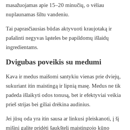
masažuojamas apie 15–20 minučių, o vėliau
nuplaunamas šiltu vandeniu.
Tai paprasčiausias būdas aktyvuoti kraujotaką ir
pašalinti negyvas ląsteles be papildomų išlaidų
ingredientams.
Dvigubas poveikis su medumi
Kava ir medus maišomi santykiu vienas prie dviejų,
sukuriant itin maistingą ir lipnią masę. Medus ne tik
padeda išlaikyti odos tonusą, bet ir efektyviai veikia
prieš strijas bei giliai drėkina audinius.
Jei jūsų oda yra itin sausa ar linkusi pleiskanoti, į šį
mišinį galite pridėti šaukštelį maistingojo kūno