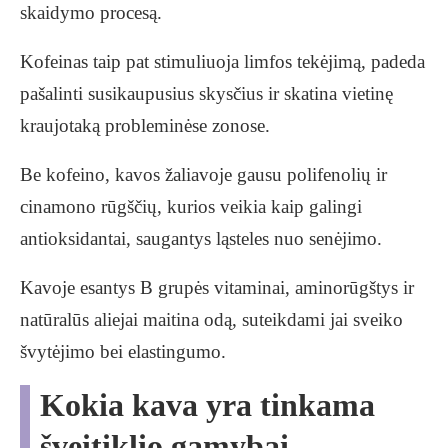
skaidymo procesą.
Kofeinas taip pat stimuliuoja limfos tekėjimą, padeda
pašalinti susikaupusius skysčius ir skatina vietinę
kraujotaką probleminėse zonose.
Be kofeino, kavos žaliavoje gausu polifenolių ir
cinamono rūgščių, kurios veikia kaip galingi
antioksidantai, saugantys ląsteles nuo senėjimo.
Kavoje esantys B grupės vitaminai, aminorūgštys ir
natūralūs aliejai maitina odą, suteikdami jai sveiko
švytėjimo bei elastingumo.
Kokia kava yra tinkama
šveitiklio gamybai