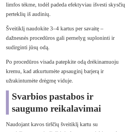
limfos tėkme, todėl padeda efektyviau išvesti skysčių
perteklių iš audinių.
Šveitiklį naudokite 3–4 kartus per savaitę –
dažnesnės procedūros gali pernelyg suploninti ir
sudirginti jūsų odą.
Po procedūros visada patepkite odą drėkinamuoju
kremu, kad atkurtumėte apsauginį barjerą ir
užrakintumėte drėgmę viduje.
Svarbios pastabos ir
saugumo reikalavimai
Naudojant kavos tirščių šveitiklį kartu su