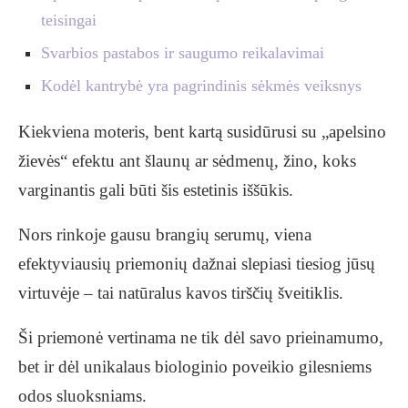
teisingai
Svarbios pastabos ir saugumo reikalavimai
Kodėl kantrybė yra pagrindinis sėkmės veiksnys
Kiekviena moteris, bent kartą susidūrusi su „apelsino
žievės“ efektu ant šlaunų ar sėdmenų, žino, koks
varginantis gali būti šis estetinis iššūkis.
Nors rinkoje gausu brangių serumų, viena
efektyviausių priemonių dažnai slepiasi tiesiog jūsų
virtuvėje – tai natūralus kavos tirščių šveitiklis.
Ši priemonė vertinama ne tik dėl savo prieinamumo,
bet ir dėl unikalaus biologinio poveikio gilesniems
odos sluoksniams.