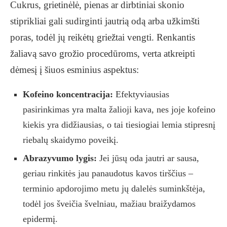
Cukrus, grietinėlė, pienas ar dirbtiniai skonio
stiprikliai gali sudirginti jautrią odą arba užkimšti
poras, todėl jų reikėtų griežtai vengti. Renkantis
žaliavą savo grožio procedūroms, verta atkreipti
dėmesį į šiuos esminius aspektus:
Kofeino koncentracija:
Efektyviausias
pasirinkimas yra malta žalioji kava, nes joje kofeino
kiekis yra didžiausias, o tai tiesiogiai lemia stipresnį
riebalų skaidymo poveikį.
Abrazyvumo lygis:
Jei jūsų oda jautri ar sausa,
geriau rinkitės jau panaudotus kavos tirščius –
terminio apdorojimo metu jų dalelės suminkštėja,
todėl jos šveičia švelniau, mažiau braižydamos
epidermį.