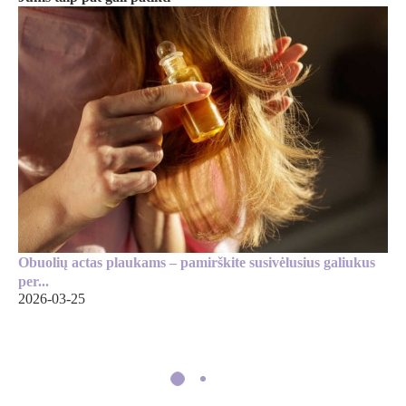
Obuolių actas plaukams – pamirškite susivėlusius galiukus
per...
2026-03-25