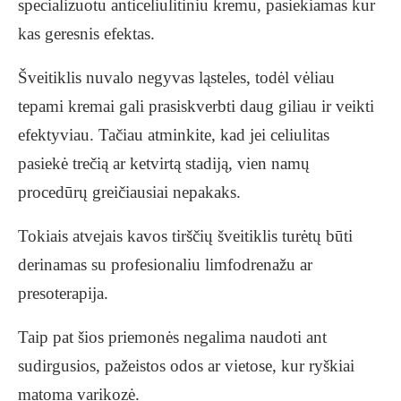
specializuotu anticeliulitiniu kremu, pasiekiamas kur
kas geresnis efektas.
Šveitiklis nuvalo negyvas ląsteles, todėl vėliau
tepami kremai gali prasiskverbti daug giliau ir veikti
efektyviau. Tačiau atminkite, kad jei celiulitas
pasiekė trečią ar ketvirtą stadiją, vien namų
procedūrų greičiausiai nepakaks.
Tokiais atvejais kavos tirščių šveitiklis turėtų būti
derinamas su profesionaliu limfodrenažu ar
presoterapija.
Taip pat šios priemonės negalima naudoti ant
sudirgusios, pažeistos odos ar vietose, kur ryškiai
matoma varikozė.