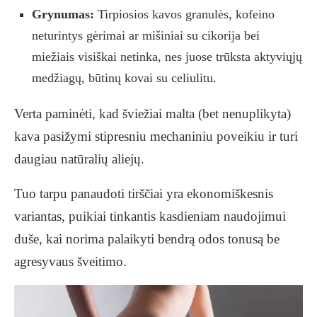
Grynumas:
Tirpiosios kavos granulės, kofeino
neturintys gėrimai ar mišiniai su cikorija bei
miežiais visiškai netinka, nes juose trūksta aktyviųjų
medžiagų, būtinų kovai su celiulitu.
Verta paminėti, kad šviežiai malta (bet nenuplikyta)
kava pasižymi stipresniu mechaniniu poveikiu ir turi
daugiau natūralių aliejų.
Tuo tarpu panaudoti tirščiai yra ekonomiškesnis
variantas, puikiai tinkantis kasdieniam naudojimui
duše, kai norima palaikyti bendrą odos tonusą be
agresyvaus šveitimo.