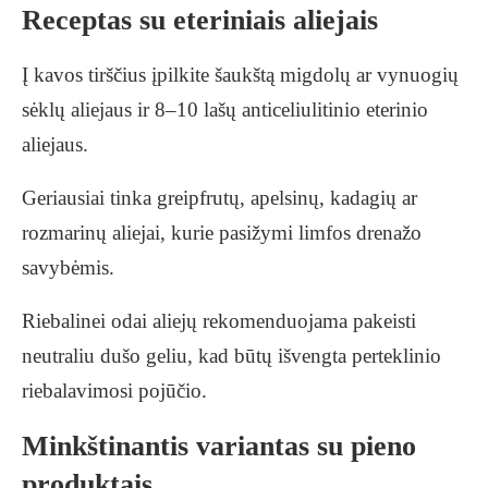
Receptas su eteriniais aliejais
Į kavos tirščius įpilkite šaukštą migdolų ar vynuogių
sėklų aliejaus ir 8–10 lašų anticeliulitinio eterinio
aliejaus.
Geriausiai tinka greipfrutų, apelsinų, kadagių ar
rozmarinų aliejai, kurie pasižymi limfos drenažo
savybėmis.
Riebalinei odai aliejų rekomenduojama pakeisti
neutraliu dušo geliu, kad būtų išvengta perteklinio
riebalavimosi pojūčio.
Minkštinantis variantas su pieno
produktais