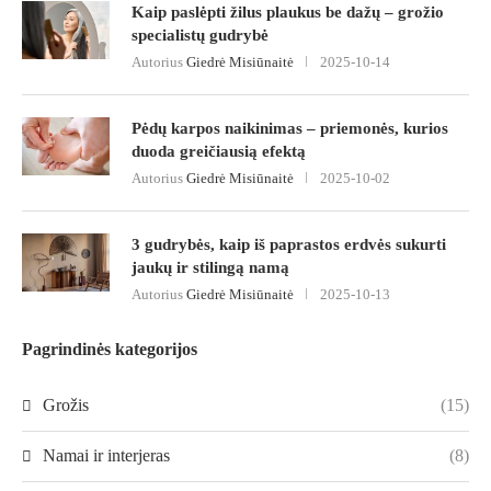
Kaip paslėpti žilus plaukus be dažų – grožio
specialistų gudrybė
Autorius
Giedrė Misiūnaitė
2025-10-14
Pėdų karpos naikinimas – priemonės, kurios
duoda greičiausią efektą
Autorius
Giedrė Misiūnaitė
2025-10-02
3 gudrybės, kaip iš paprastos erdvės sukurti
jaukų ir stilingą namą
Autorius
Giedrė Misiūnaitė
2025-10-13
Pagrindinės kategorijos
Grožis
(15)
Namai ir interjeras
(8)