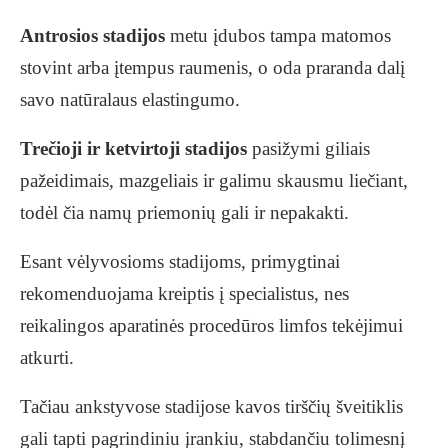
Antrosios stadijos
metu įdubos tampa matomos
stovint arba įtempus raumenis, o oda praranda dalį
savo natūralaus elastingumo.
Trečioji ir ketvirtoji stadijos
pasižymi giliais
pažeidimais, mazgeliais ir galimu skausmu liečiant,
todėl čia namų priemonių gali ir nepakakti.
Esant vėlyvosioms stadijoms, primygtinai
rekomenduojama kreiptis į specialistus, nes
reikalingos aparatinės procedūros limfos tekėjimui
atkurti.
Tačiau ankstyvose stadijose kavos tirščių šveitiklis
gali tapti pagrindiniu įrankiu, stabdančiu tolimesnį