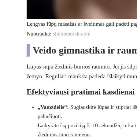
Lengvas lūpų masažas ar šveitimas gali padėti pa
Nuotrauka:
shutterstock.com
Veido gimnastika ir rau
Lūpas supa žiedinis burnos raumuo. Jei jis silp
žemyn. Reguliari mankšta padeda išlaikyti raume
Efektyviausi pratimai kasdienai
„Vamzdelis“:
Suglauskite lūpas ir stipriai iš
pabučiuoti.
Laikykite šią poziciją 5–10 sekundžių ir kart
žiedinius lūpų raumenis.