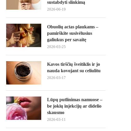
sustabdyti slinkimą
2026-06-19
Obuolių actas plaukams –
pamirškite susivėlusius
galiukus per savaitę
2026-03-25
Kavos tirščių šveitiklis ir jo
nauda kovojant su celiulitu
2026-03-17
Lūpų putlinimas namuose –
be jokių injekcijų ar didelio
skausmo
2026-03-11