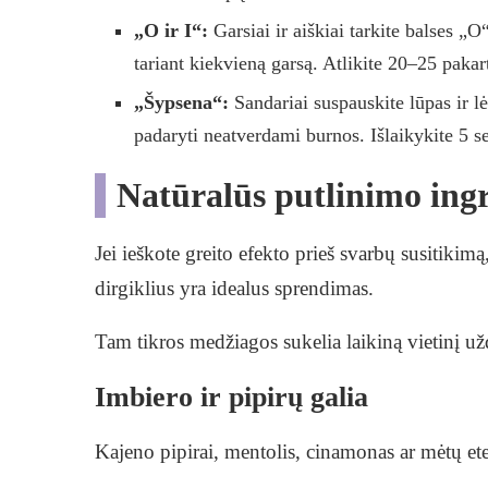
„O ir I“:
Garsiai ir aiškiai tarkite balses „
tariant kiekvieną garsą. Atlikite 20–25 pakar
„Šypsena“:
Sandariai suspauskite lūpas ir lėt
padaryti neatverdami burnos. Išlaikykite 5 s
Natūralūs putlinimo ingre
Jei ieškote greito efekto prieš svarbų susitiki
dirgiklius yra idealus sprendimas.
Tam tikros medžiagos sukelia laikiną vietinį už
Imbiero ir pipirų galia
Kajeno pipirai, mentolis, cinamonas ar mėtų eter