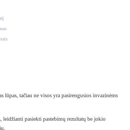
tį
imas
uvės
as lūpas, tačiau ne visos yra pasirengusios invazinėms
leidžianti pasiekti pastebimų rezultatų be jokio
jų.