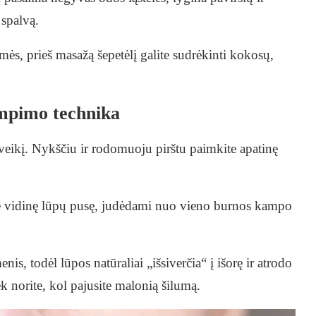
 spalvą.
gmės, prieš masažą šepetėlį galite sudrėkinti kokosų,
mpimo technika
poveikį. Nykščiu ir rodomuoju pirštu paimkite apatinę
te vidinę lūpų pusę, judėdami nuo vieno burnos kampo
is, todėl lūpos natūraliai „išsiverčia“ į išorę ir atrodo
ek norite, kol pajusite malonią šilumą.