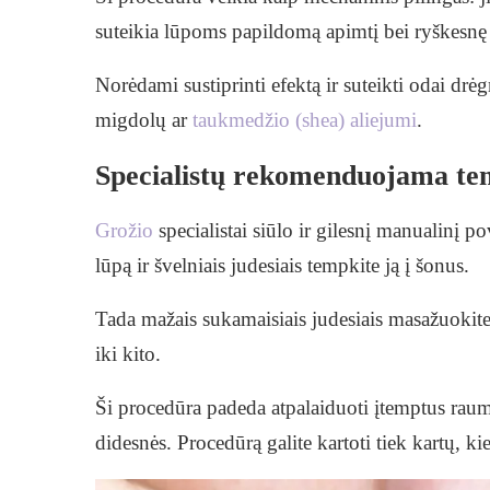
suteikia lūpoms papildomą apimtį bei ryškesnę
Norėdami sustiprinti efektą ir suteikti odai drė
migdolų ar
taukmedžio (shea) aliejumi
.
Specialistų rekomenduojama te
Grožio
specialistai siūlo ir gilesnį manualinį 
lūpą ir švelniais judesiais tempkite ją į šonus.
Tada mažais sukamaisiais judesiais masažuoki
iki kito.
Ši procedūra padeda atpalaiduoti įtemptus raumen
didesnės. Procedūrą galite kartoti tiek kartų, ki