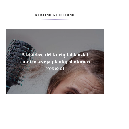
REKOMENDUOJAME
5 klaidos, dėl kurių labiausiai
suintensyvėja plaukų slinkimas
2026-02-04