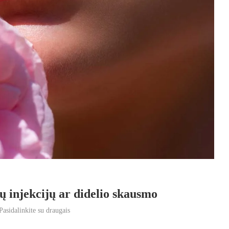
ų injekcijų ar didelio skausmo
Pasidalinkite su draugais