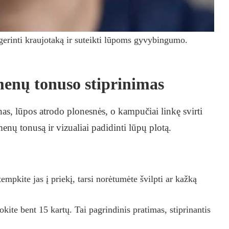
gerinti kraujotaką ir suteikti lūpoms gyvybingumo.
menų tonuso stiprinimas
nas, lūpos atrodo plonesnės, o kampučiai linkę svirti
nų tonusą ir vizualiai padidinti lūpų plotą.
tempkite jas į priekį, tarsi norėtumėte švilpti ar kažką
okite bent 15 kartų. Tai pagrindinis pratimas, stiprinantis