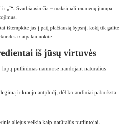
O“ ir „I“. Svarbiausia čia – maksimali raumenų įtampa
tojimus.
ai ištempkite jas į patį plačiausią šypsnį, kokį tik galite
ekundes ir atpalaiduokite.
dientai iš jūsų virtuvės
mą, lūpų putlinimas namuose naudojant natūralius
degimą ir kraujo antplūdį, dėl ko audiniai paburksta.
inis aliejus veikia kaip natūralūs putlintojai.