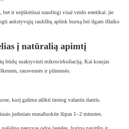
bet ir neįtikėtinai naudingi visai veido estetikai: jie
ngti ankstyvųjų raukšlių aplink burną bei ilgam išlaiko
ias į natūralią apimtį
ių būdų suaktyvinti mikrocirkuliaciją. Kai kraujas
škesnės, rausvesnės ir pilnesnės.
se, kurį galima atlikti tiesiog valantis dantis.
isiais judesiais masažuokite lūpas 1–2 minutes.
 pašalina negyvas odos ląsteles, lygina paviršių ir