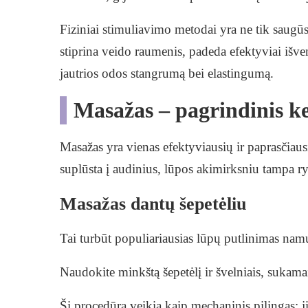
Fiziniai stimuliavimo metodai yra ne tik saugūs, 
stiprina veido raumenis, padeda efektyviai išve
jautrios odos stangrumą bei elastingumą.
Masažas – pagrindinis kel
Masažas yra vienas efektyviausių ir paprasčiaus
suplūsta į audinius, lūpos akimirksniu tampa ry
Masažas dantų šepetėliu
Tai turbūt populiariausias lūpų putlinimas namuo
Naudokite minkštą šepetėlį ir švelniais, sukama
Ši procedūra veikia kaip mechaninis pilingas: ji