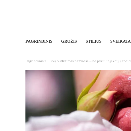
PAGRINDINIS
GROŽIS
STILIUS
SVEIKATA
Pagrindinis
»
Lūpų putlinimas namuose – be jokių injekcijų ar di