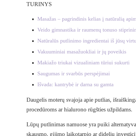
TURINYS
Masažas – pagrindinis kelias į natūralią apim
Veido gimnastika ir raumenų tonuso stiprin
Natūralūs putlinimo ingredientai iš jūsų virt
Vakuuminiai masažuokliai ir jų poveikis
Makiažo triukai vizualiniam tūriui sukurti
Saugumas ir svarbūs perspėjimai
Išvada: kantrybė ir darna su gamta
Daugelis moterų svajoja apie putlias, išraišking
procedūroms ar hialurono rūgšties užpildams.
Lūpų putlinimas namuose yra puiki alternatyva, 
skausmo, gijimo laikotarpio ar didelių investici