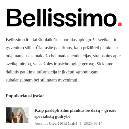
Bellissimo.lt – tai šiuolaikiškas portalas apie grožį, sveikatą ir
gyvenimo stilių. Čia rasite patarimus, kaip prižiūrėti plaukus ir
odą, naujausias makiažo bei mados tendencijas, straipsnius apie
sveiką mitybą, vaistažoles ir psichologinę gerovę. Siekiame
dalintis patikima informacija ir įkvėpti sąmoningam,
subalansuotam bei stilingam gyvenimui.
Populiariausi įrašai
Kaip paslėpti žilus plaukus be dažų – grožio
specialistų gudrybė
Autorius
Giedrė Misiūnaitė
2025-10-14