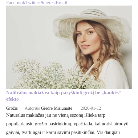
Facebook
Twitter
Pinterest
Email
Natūralus makiažas: kaip paryškinti grožį be „kaukės“
efekto
Grožis
Autorius
Giedrė Misiūnaitė
2026-01-12
Natūralus makiažas jau ne vieną sezoną išlieka tarp
populiariausių grožio pasirinkimų, ypač tada, kai norisi atrodyti
gaiviai, tvarkingai ir kartu savimi pasitikinčiai. Vis daugiau