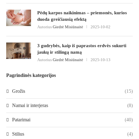
Pėdų karpos naikinimas – priemonės, kurios
duoda greičiausią efektą
Autorius
Giedrė Misiūnaitė
2025-10-02
3 gudrybės, kaip iš paprastos erdvės sukurti
jaukų ir stilingą namą
Autorius
Giedrė Misiūnaitė
2025-10-13
Pagrindinės kategorijos
Grožis
(15)
Namai ir interjeras
(8)
Patarimai
(40)
Stilius
(4)