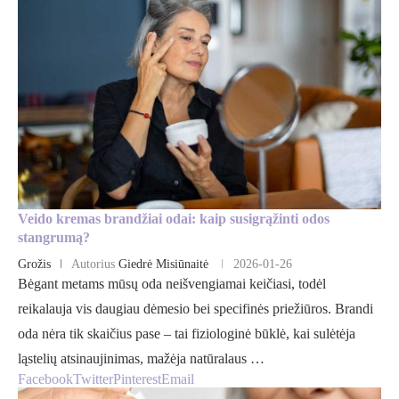
Veido kremas brandžiai odai: kaip susigrąžinti odos
stangrumą?
Grožis
Autorius
Giedrė Misiūnaitė
2026-01-26
Bėgant metams mūsų oda neišvengiamai keičiasi, todėl
reikalauja vis daugiau dėmesio bei specifinės priežiūros. Brandi
oda nėra tik skaičius pase – tai fiziologinė būklė, kai sulėtėja
ląstelių atsinaujinimas, mažėja natūralaus …
Facebook
Twitter
Pinterest
Email