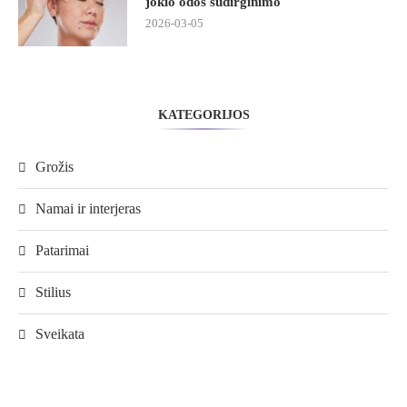
jokio odos sudirginimo
2026-03-05
KATEGORIJOS
Grožis
Namai ir interjeras
Patarimai
Stilius
Sveikata