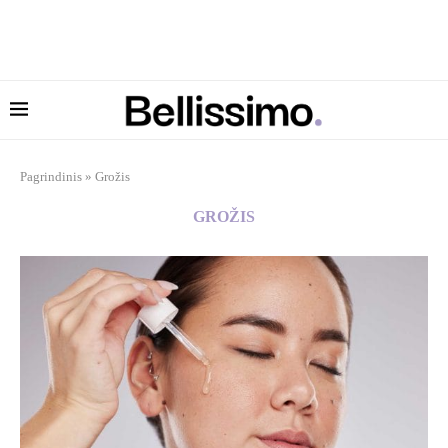
Pagrindinis
»
Grožis
GROŽIS