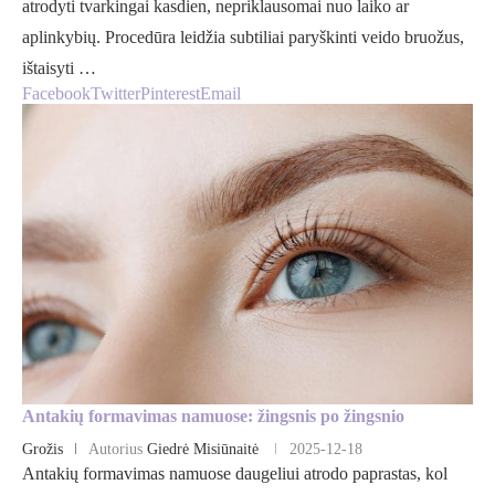
atrodyti tvarkingai kasdien, nepriklausomai nuo laiko ar
aplinkybių. Procedūra leidžia subtiliai paryškinti veido bruožus,
ištaisyti …
Facebook
Twitter
Pinterest
Email
Antakių formavimas namuose: žingsnis po žingsnio
Grožis
Autorius
Giedrė Misiūnaitė
2025-12-18
Antakių formavimas namuose daugeliui atrodo paprastas, kol