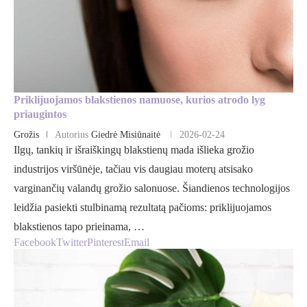
Priklijuojamos blakstienos namuose, kurios atrodo lyg
priaugintos
Grožis
Autorius
Giedrė Misiūnaitė
2026-02-24
Ilgų, tankių ir išraiškingų blakstienų mada išlieka grožio
industrijos viršūnėje, tačiau vis daugiau moterų atsisako
varginančių valandų grožio salonuose. Šiandienos technologijos
leidžia pasiekti stulbinamą rezultatą pačioms: priklijuojamos
blakstienos tapo prieinama, …
Facebook
Twitter
Pinterest
Email