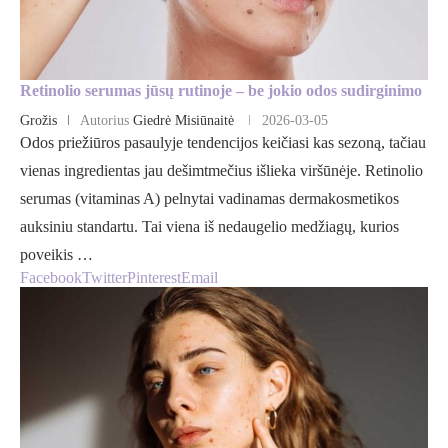
Retinolio serumas jūsų rutinoje – be jokio odos sudirginimo
Grožis
Autorius
Giedrė Misiūnaitė
2026-03-05
Odos priežiūros pasaulyje tendencijos keičiasi kas sezoną, tačiau
vienas ingredientas jau dešimtmečius išlieka viršūnėje. Retinolio
serumas (vitaminas A) pelnytai vadinamas dermakosmetikos
auksiniu standartu. Tai viena iš nedaugelio medžiagų, kurios
poveikis …
Facebook
Twitter
Pinterest
Email