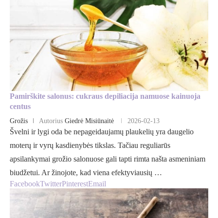
Pamirškite salonus: cukraus depiliacija namuose kainuoja
centus
Grožis
Autorius
Giedrė Misiūnaitė
2026-02-13
Švelni ir lygi oda be nepageidaujamų plaukelių yra daugelio
moterų ir vyrų kasdienybės tikslas. Tačiau reguliarūs
apsilankymai grožio salonuose gali tapti rimta našta asmeniniam
biudžetui. Ar žinojote, kad viena efektyviausių …
Facebook
Twitter
Pinterest
Email