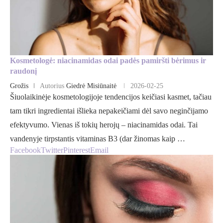
Kosmetologė: niacinamidas odai padės pamiršti bėrimus ir
raudonį
Grožis
Autorius
Giedrė Misiūnaitė
2026-02-25
Šiuolaikinėje kosmetologijoje tendencijos keičiasi kasmet, tačiau
tam tikri ingredientai išlieka nepakeičiami dėl savo neginčijamo
efektyvumo. Vienas iš tokių herojų – niacinamidas odai. Tai
vandenyje tirpstantis vitaminas B3 (dar žinomas kaip …
Facebook
Twitter
Pinterest
Email