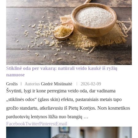
Stiklinė oda per vakarą: natūrali veido kaukė iš ryžių
namuose
Grožis
Autorius
Giedrė Misiūnaitė
2026-02-09
Švytinti, lygi ir kone perregima veido oda, dar vadinama
„stiklinės odos“ (glass skin) efektu, pastaraisiais metais tapo
grožio standartu, atkeliavusiu iš Pietų Korėjos. Nors kosmetikos
parduotuvių lentynos lūžta nuo brangių …
Facebook
Twitter
Pinterest
Email