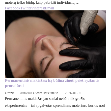
moterų ieško būdų, kaip pabrėžti individualų …
Facebook
Twitter
Pinterest
Email
Permanentinis makiažas: ką būtina žinoti prieš ryžtantis
procedūrai
Grožis
Autorius
Giedrė Misiūnaitė
2026-01-02
Permanentinis makiažas jau seniai nebėra tik grožio
eksperimentas – tai apgalvotas sprendimas moterims, kurios nori