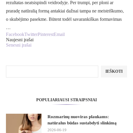
rezultatas neatsispindi veidrodyje. Per trumpi, per ploni ar
praradę natūralią formą antakiai dažnai tampa ne meistriškumo,
o skubėjimo pasekme. Būtent todėl savarankiškas formavimas
…
Facebook
Twitter
Pinterest
Email
Naujesni įrašai
Senesni įrašai
IEŠKOTI
POPULIARIAUSI STRAIPSNIAI
Rozmarinų nuoviras plaukams:
natūralus būdas sustabdyti slinkimą
2026-06-19