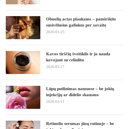
Obuolių actas plaukams – pamirškite
susivėlusius galiukus per savaitę
2026-03-25
Kavos tirščių šveitiklis ir jo nauda
kovojant su celiulitu
2026-03-17
Lūpų putlinimas namuose – be jokių
injekcijų ar didelio skausmo
2026-03-11
Retinolio serumas jūsų rutinoje – be