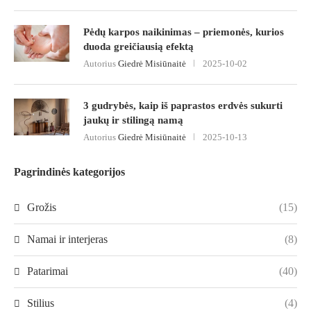
Pėdų karpos naikinimas – priemonės, kurios
duoda greičiausią efektą
Autorius
Giedrė Misiūnaitė
2025-10-02
3 gudrybės, kaip iš paprastos erdvės sukurti
jaukų ir stilingą namą
Autorius
Giedrė Misiūnaitė
2025-10-13
Pagrindinės kategorijos
Grožis
(15)
Namai ir interjeras
(8)
Patarimai
(40)
Stilius
(4)