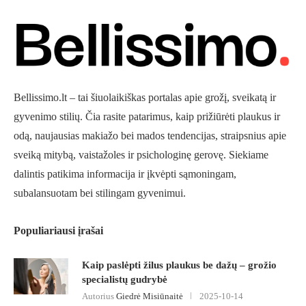
Bellissimo.lt – tai šiuolaikiškas portalas apie grožį, sveikatą ir
gyvenimo stilių. Čia rasite patarimus, kaip prižiūrėti plaukus ir
odą, naujausias makiažo bei mados tendencijas, straipsnius apie
sveiką mitybą, vaistažoles ir psichologinę gerovę. Siekiame
dalintis patikima informacija ir įkvėpti sąmoningam,
subalansuotam bei stilingam gyvenimui.
Populiariausi įrašai
Kaip paslėpti žilus plaukus be dažų – grožio
specialistų gudrybė
Autorius
Giedrė Misiūnaitė
2025-10-14