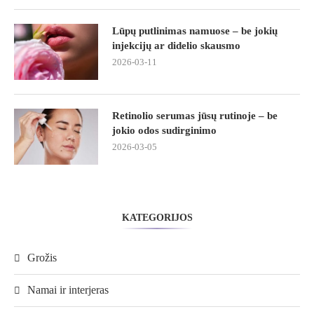
Lūpų putlinimas namuose – be jokių
injekcijų ar didelio skausmo
2026-03-11
Retinolio serumas jūsų rutinoje – be
jokio odos sudirginimo
2026-03-05
KATEGORIJOS
Grožis
Namai ir interjeras