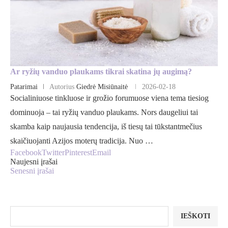
Ar ryžių vanduo plaukams tikrai skatina jų augimą?
Patarimai
Autorius
Giedrė Misiūnaitė
2026-02-18
Socialiniuose tinkluose ir grožio forumuose viena tema tiesiog
dominuoja – tai ryžių vanduo plaukams. Nors daugeliui tai
skamba kaip naujausia tendencija, iš tiesų tai tūkstantmečius
skaičiuojanti Azijos moterų tradicija. Nuo …
Facebook
Twitter
Pinterest
Email
Naujesni įrašai
Senesni įrašai
IEŠKOTI