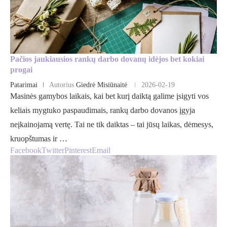
Pačios jaukiausios rankų darbo dovanų idėjos bet kokiai
progai
Patarimai
Autorius
Giedrė Misiūnaitė
2026-02-19
Masinės gamybos laikais, kai bet kurį daiktą galime įsigyti vos
keliais mygtuko paspaudimais, rankų darbo dovanos įgyja
neįkainojamą vertę. Tai ne tik daiktas – tai jūsų laikas, dėmesys,
kruopštumas ir …
Facebook
Twitter
Pinterest
Email