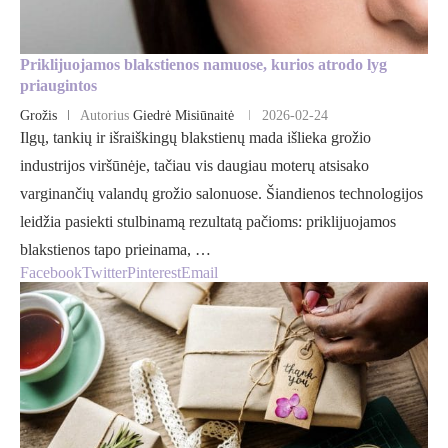
Priklijuojamos blakstienos namuose, kurios atrodo lyg
priaugintos
Grožis
Autorius
Giedrė Misiūnaitė
2026-02-24
Ilgų, tankių ir išraiškingų blakstienų mada išlieka grožio
industrijos viršūnėje, tačiau vis daugiau moterų atsisako
varginančių valandų grožio salonuose. Šiandienos technologijos
leidžia pasiekti stulbinamą rezultatą pačioms: priklijuojamos
blakstienos tapo prieinama, …
Facebook
Twitter
Pinterest
Email