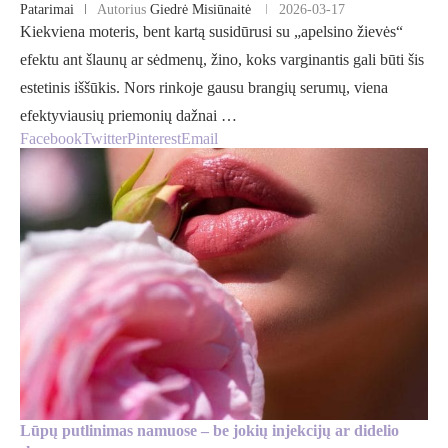
Patarimai
Autorius
Giedrė Misiūnaitė
2026-03-17
Kiekviena moteris, bent kartą susidūrusi su „apelsino žievės“
efektu ant šlaunų ar sėdmenų, žino, koks varginantis gali būti šis
estetinis iššūkis. Nors rinkoje gausu brangių serumų, viena
efektyviausių priemonių dažnai …
Facebook
Twitter
Pinterest
Email
Lūpų putlinimas namuose – be jokių injekcijų ar didelio