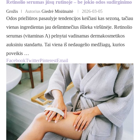
Retinolio serumas jūsų rutinoje – be jokio odos sudirginimo
Grožis
Autorius
Giedrė Misiūnaitė
2026-03-05
Odos priežiūros pasaulyje tendencijos keičiasi kas sezoną, tačiau
vienas ingredientas jau dešimtmečius išlieka viršūnėje. Retinolio
serumas (vitaminas A) pelnytai vadinamas dermakosmetikos
auksiniu standartu. Tai viena iš nedaugelio medžiagų, kurios
poveikis …
Facebook
Twitter
Pinterest
Email