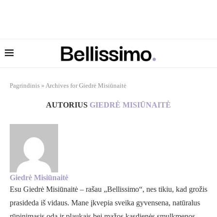
Pagrindinis
»
Archives for Giedrė Misiūnaitė
AUTORIUS
GIEDRĖ MISIŪNAITĖ
Giedrė Misiūnaitė
Esu Giedrė Misiūnaitė – rašau „Bellissimo“, nes tikiu, kad grožis
prasideda iš vidaus. Mane įkvepia sveika gyvensena, natūralus
rūpinimasis oda ir plaukais bei mažos kasdienės smulkmenos,