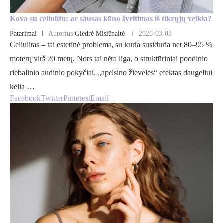
Kova su celiulitu: ar sausas kūno šveitimas iš tikrųjų veikia?
Patarimai
Autorius
Giedrė Misiūnaitė
2026-03-03
Celiulitas – tai estetinė problema, su kuria susiduria net 80–95 %
moterų virš 20 metų. Nors tai nėra liga, o struktūriniai poodinio
riebalinio audinio pokyčiai, „apelsino žievelės“ efektas daugeliui
kelia …
Facebook
Twitter
Pinterest
Email