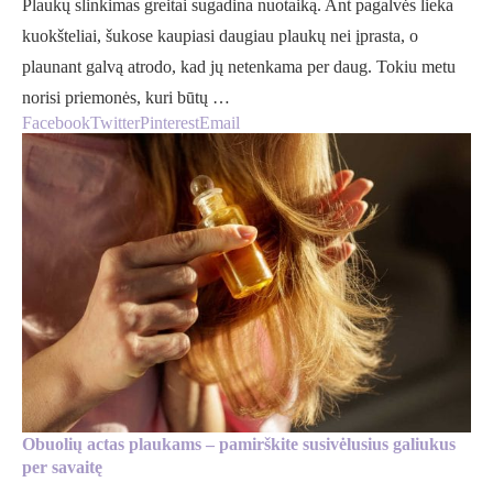
Plaukų slinkimas greitai sugadina nuotaiką. Ant pagalvės lieka
kuokšteliai, šukose kaupiasi daugiau plaukų nei įprasta, o
plaunant galvą atrodo, kad jų netenkama per daug. Tokiu metu
norisi priemonės, kuri būtų …
Facebook
Twitter
Pinterest
Email
Obuolių actas plaukams – pamirškite susivėlusius galiukus
per savaitę