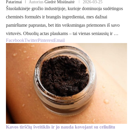
Patarimai
Autorius
Giedrė Misiūnaitė
2026-03-25
Šiuolaikinėje grožio industrijoje, kurioje dominuoja sudėtingos
cheminės formulės ir brangūs ingredientai, mes dažnai
pamirštame paprastas, bet itin veiksmingas priemones iš savo
virtuvės. Obuolių actas plaukams – tai vienas seniausių ir …
Facebook
Twitter
Pinterest
Email
Kavos tirščių šveitiklis ir jo nauda kovojant su celiulitu