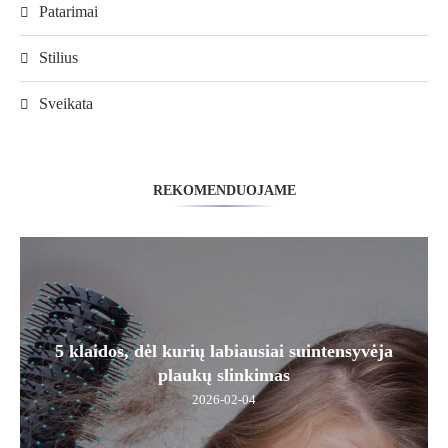
Patarimai
Stilius
Sveikata
REKOMENDUOJAME
5 klaidos, dėl kurių labiausiai suintensyvėja
plaukų slinkimas
2026-02-04