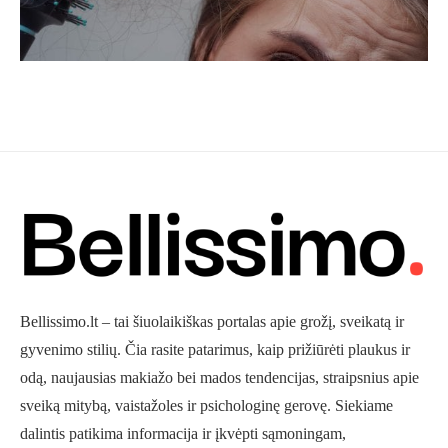
Bellissimo.lt – tai šiuolaikiškas portalas apie grožį, sveikatą ir
gyvenimo stilių. Čia rasite patarimus, kaip prižiūrėti plaukus ir
odą, naujausias makiažo bei mados tendencijas, straipsnius apie
sveiką mitybą, vaistažoles ir psichologinę gerovę. Siekiame
dalintis patikima informacija ir įkvėpti sąmoningam,