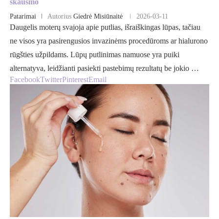
skausmo
Patarimai
Autorius
Giedrė Misiūnaitė
2026-03-11
Daugelis moterų svajoja apie putlias, išraiškingas lūpas, tačiau
ne visos yra pasirengusios invazinėms procedūroms ar hialurono
rūgšties užpildams. Lūpų putlinimas namuose yra puiki
alternatyva, leidžianti pasiekti pastebimų rezultatų be jokio …
Facebook
Twitter
Pinterest
Email