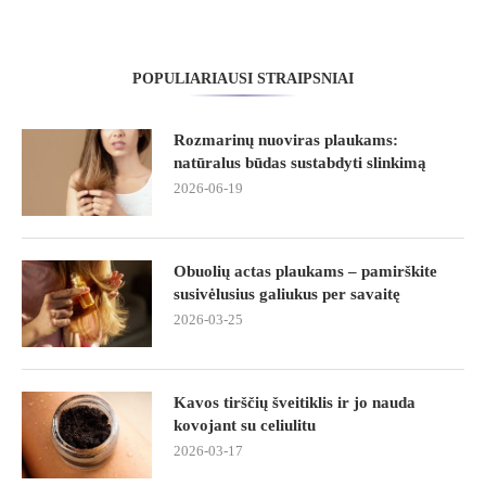
POPULIARIAUSI STRAIPSNIAI
Rozmarinų nuoviras plaukams:
natūralus būdas sustabdyti slinkimą
2026-06-19
Obuolių actas plaukams – pamirškite
susivėlusius galiukus per savaitę
2026-03-25
Kavos tirščių šveitiklis ir jo nauda
kovojant su celiulitu
2026-03-17