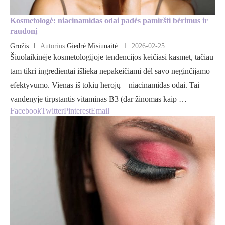
Kosmetologė: niacinamidas odai padės pamiršti bėrimus ir
raudonį
Grožis
Autorius
Giedrė Misiūnaitė
2026-02-25
Šiuolaikinėje kosmetologijoje tendencijos keičiasi kasmet, tačiau
tam tikri ingredientai išlieka nepakeičiami dėl savo neginčijamo
efektyvumo. Vienas iš tokių herojų – niacinamidas odai. Tai
vandenyje tirpstantis vitaminas B3 (dar žinomas kaip …
Facebook
Twitter
Pinterest
Email