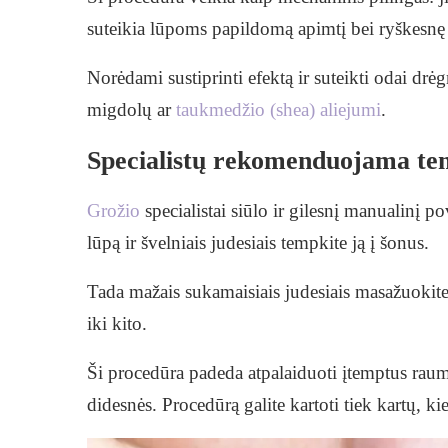
suteikia lūpoms papildomą apimtį bei ryškesnę
Norėdami sustiprinti efektą ir suteikti odai drė
migdolų ar
taukmedžio (shea) aliejumi
.
Specialistų rekomenduojama te
Grožio
specialistai siūlo ir gilesnį manualinį 
lūpą ir švelniais judesiais tempkite ją į šonus.
Tada mažais sukamaisiais judesiais masažuoki
iki kito.
Ši procedūra padeda atpalaiduoti įtemptus raumen
didesnės. Procedūrą galite kartoti tiek kartų, ki