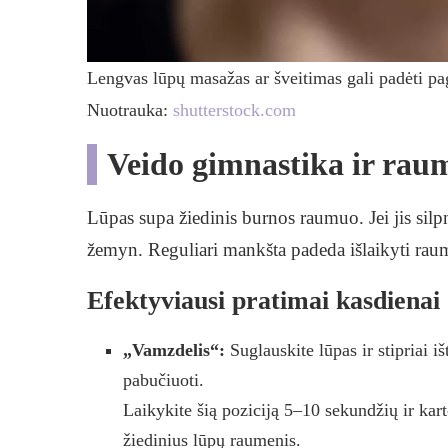
Lengvas lūpų masažas ar šveitimas gali padėti pa
Nuotrauka:
shutterstock.com
Veido gimnastika ir rau
Lūpas supa žiedinis burnos raumuo. Jei jis silp
žemyn. Reguliari mankšta padeda išlaikyti raume
Efektyviausi pratimai kasdienai
„Vamzdelis“:
Suglauskite lūpas ir stipriai iš
pabučiuoti.
Laikykite šią poziciją 5–10 sekundžių ir kart
žiedinius lūpų raumenis.