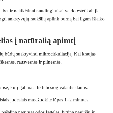
bet ir neįtikėtinai naudingi visai veido estetikai: jie
ngti ankstyvųjų raukšlių aplink burną bei ilgam išlaiko
ias į natūralią apimtį
ių būdų suaktyvinti mikrocirkuliaciją. Kai kraujas
škesnės, rausvesnės ir pilnesnės.
se, kurį galima atlikti tiesiog valantis dantis.
isiais judesiais masažuokite lūpas 1–2 minutes.
 pašalina negyvas odos ląsteles, lygina paviršių ir