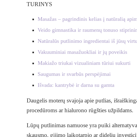
TURINYS
Masažas – pagrindinis kelias į natūralią apim
Veido gimnastika ir raumenų tonuso stiprin
Natūralūs putlinimo ingredientai iš jūsų virt
Vakuuminiai masažuokliai ir jų poveikis
Makiažo triukai vizualiniam tūriui sukurti
Saugumas ir svarbūs perspėjimai
Išvada: kantrybė ir darna su gamta
Daugelis moterų svajoja apie putlias, išraišking
procedūroms ar hialurono rūgšties užpildams.
Lūpų putlinimas namuose yra puiki alternatyva, 
skausmo, gijimo laikotarpio ar didelių investici