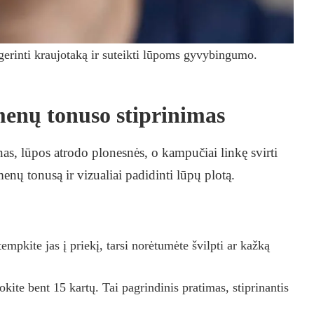
gerinti kraujotaką ir suteikti lūpoms gyvybingumo.
menų tonuso stiprinimas
nas, lūpos atrodo plonesnės, o kampučiai linkę svirti
nų tonusą ir vizualiai padidinti lūpų plotą.
tempkite jas į priekį, tarsi norėtumėte švilpti ar kažką
okite bent 15 kartų. Tai pagrindinis pratimas, stiprinantis