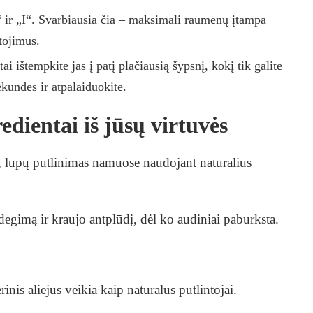
O“ ir „I“. Svarbiausia čia – maksimali raumenų įtampa
tojimus.
ai ištempkite jas į patį plačiausią šypsnį, kokį tik galite
ekundes ir atpalaiduokite.
dientai iš jūsų virtuvės
mą, lūpų putlinimas namuose naudojant natūralius
degimą ir kraujo antplūdį, dėl ko audiniai paburksta.
inis aliejus veikia kaip natūralūs putlintojai.