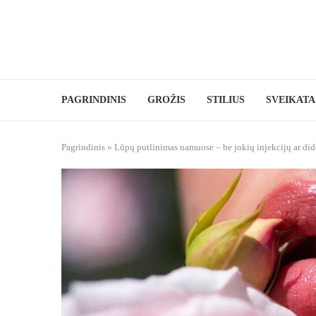
PAGRINDINIS
GROŽIS
STILIUS
SVEIKATA
Pagrindinis
»
Lūpų putlinimas namuose – be jokių injekcijų ar di