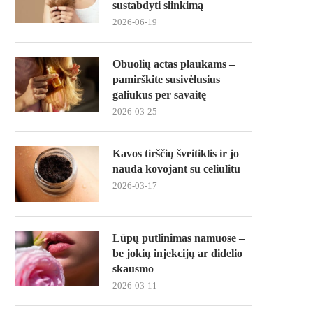
sustabdyti slinkimą
2026-06-19
Obuolių actas plaukams –
pamirškite susivėlusius
galiukus per savaitę
2026-03-25
Kavos tirščių šveitiklis ir jo
nauda kovojant su celiulitu
2026-03-17
Lūpų putlinimas namuose –
be jokių injekcijų ar didelio
skausmo
2026-03-11