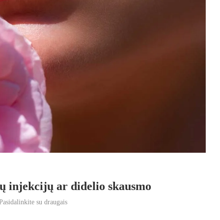
ų injekcijų ar didelio skausmo
Pasidalinkite su draugais