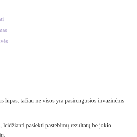
tį
imas
uvės
as lūpas, tačiau ne visos yra pasirengusios invazinėms
leidžianti pasiekti pastebimų rezultatų be jokio
jų.