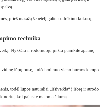
 spalvą.
gmės, prieš masažą šepetėlį galite sudrėkinti kokosų,
mpimo technika
poveikį. Nykščiu ir rodomuoju pirštu paimkite apatinę
te vidinę lūpų pusę, judėdami nuo vieno burnos kampo
is, todėl lūpos natūraliai „išsiverčia“ į išorę ir atrodo
ek norite, kol pajusite malonią šilumą.