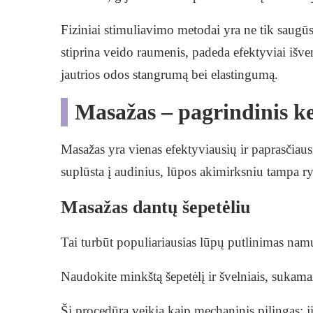
Fiziniai stimuliavimo metodai yra ne tik saugūs, 
stiprina veido raumenis, padeda efektyviai išve
jautrios odos stangrumą bei elastingumą.
Masažas – pagrindinis kel
Masažas yra vienas efektyviausių ir paprasčiaus
suplūsta į audinius, lūpos akimirksniu tampa ry
Masažas dantų šepetėliu
Tai turbūt populiariausias lūpų putlinimas namuo
Naudokite minkštą šepetėlį ir švelniais, sukama
Ši procedūra veikia kaip mechaninis pilingas: ji