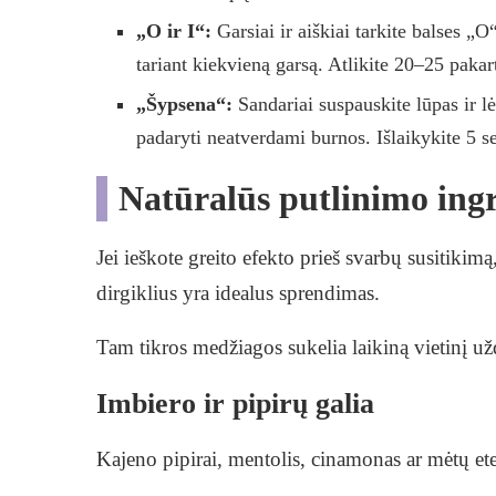
„O ir I“:
Garsiai ir aiškiai tarkite balses „
tariant kiekvieną garsą. Atlikite 20–25 pakar
„Šypsena“:
Sandariai suspauskite lūpas ir lėt
padaryti neatverdami burnos. Išlaikykite 5 s
Natūralūs putlinimo ingre
Jei ieškote greito efekto prieš svarbų susitiki
dirgiklius yra idealus sprendimas.
Tam tikros medžiagos sukelia laikiną vietinį už
Imbiero ir pipirų galia
Kajeno pipirai, mentolis, cinamonas ar mėtų eter