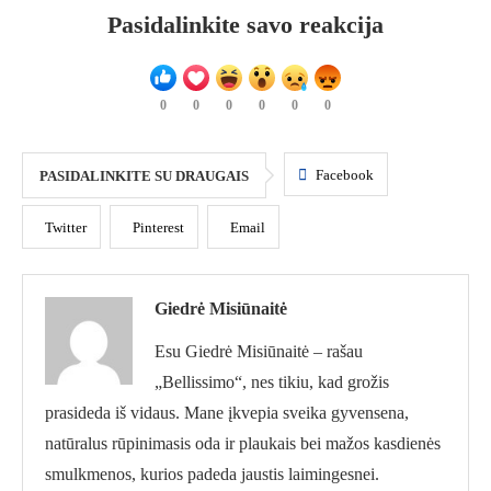
Pasidalinkite savo reakcija
0
0
0
0
0
0
Facebook
PASIDALINKITE SU DRAUGAIS
Twitter
Pinterest
Email
Giedrė Misiūnaitė
Esu Giedrė Misiūnaitė – rašau
„Bellissimo“, nes tikiu, kad grožis
prasideda iš vidaus. Mane įkvepia sveika gyvensena,
natūralus rūpinimasis oda ir plaukais bei mažos kasdienės
smulkmenos, kurios padeda jaustis laimingesnei.