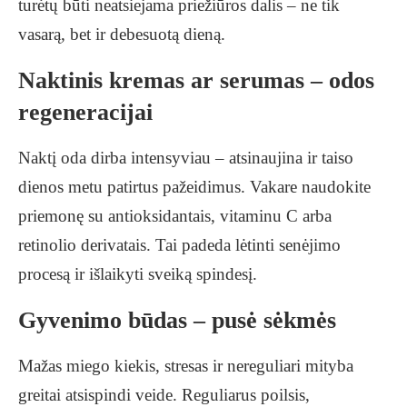
turėtų būti neatsiejama priežiūros dalis – ne tik
vasarą, bet ir debesuotą dieną.
Naktinis kremas ar serumas – odos
regeneracijai
Naktį oda dirba intensyviau – atsinaujina ir taiso
dienos metu patirtus pažeidimus. Vakare naudokite
priemonę su antioksidantais, vitaminu C arba
retinolio derivatais. Tai padeda lėtinti senėjimo
procesą ir išlaikyti sveiką spindesį.
Gyvenimo būdas – pusė sėkmės
Mažas miego kiekis, stresas ir nereguliari mityba
greitai atsispindi veide. Reguliarus poilsis,