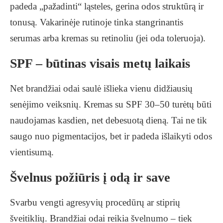
padeda „pažadinti“ ląsteles, gerina odos struktūrą ir
tonusą. Vakarinėje rutinoje tinka stangrinantis
serumas arba kremas su retinoliu (jei oda toleruoja).
SPF – būtinas visais metų laikais
Net brandžiai odai saulė išlieka vienu didžiausių
senėjimo veiksnių. Kremas su SPF 30–50 turėtų būti
naudojamas kasdien, net debesuotą dieną. Tai ne tik
saugo nuo pigmentacijos, bet ir padeda išlaikyti odos
vientisumą.
Švelnus požiūris į odą ir save
Svarbu vengti agresyvių procedūrų ar stiprių
šveitiklių. Brandžiai odai reikia švelnumo – tiek