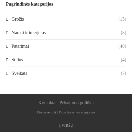
Pagrindinės kategorijos
Grožis
(15)
Namai ir interjeras
(8)
Patarimai
(40)
Stilius
(4)
Sveikata
(7)
Kontaktai
Privatumo politika
©bellissimo.lt | Visos teisės yra saugomos
Į VIRŠŲ