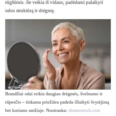
rūgštimis. Jie veikia iš vidaus, padėdami palaikyti
odos struktūrą ir drėgmę.
Brandžiai odai reikia daugiau drėgmės, švelnumo ir
rūpesčio – tinkama priežiūra padeda išlaikyti švytėjimą
bet kuriame amžiuje. Nuotrauka:
shutterstock.com