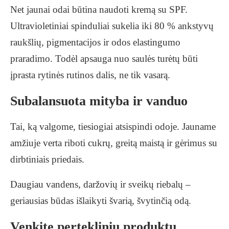
Net jaunai odai būtina naudoti kremą su SPF.
Ultravioletiniai spinduliai sukelia iki 80 % ankstyvų
raukšlių, pigmentacijos ir odos elastingumo
praradimo. Todėl apsauga nuo saulės turėtų būti
įprasta rytinės rutinos dalis, ne tik vasarą.
Subalansuota mityba ir vanduo
Tai, ką valgome, tiesiogiai atsispindi odoje. Jauname
amžiuje verta riboti cukrų, greitą maistą ir gėrimus su
dirbtiniais priedais.
Daugiau vandens, daržovių ir sveikų riebalų –
geriausias būdas išlaikyti švarią, švytinčią odą.
Venkite perteklinių produktų