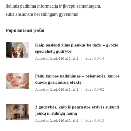
dalintis patikima informacija ir įkvėpti sąmoningam,
subalansuotam bei stilingam gyvenimui.
Populiariausi įrašai
Kaip paslėpti žilus plaukus be dažų – grožio
specialistų gudrybė
Autorius
Giedrė Misiūnaitė
2025-10-14
Pėdų karpos naikinimas – priemonės, kurios
duoda greičiausią efektą
Autorius
Giedrė Misiūnaitė
2025-10-02
3 gudrybės, kaip iš paprastos erdvės sukurti
jaukų ir stilingą namą
Autorius
Giedrė Misiūnaitė
2025-10-13