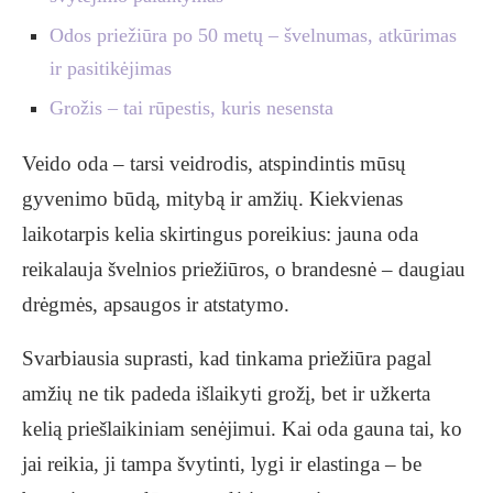
Odos priežiūra po 50 metų – švelnumas, atkūrimas
ir pasitikėjimas
Grožis – tai rūpestis, kuris nesensta
Veido oda – tarsi veidrodis, atspindintis mūsų
gyvenimo būdą, mitybą ir amžių. Kiekvienas
laikotarpis kelia skirtingus poreikius: jauna oda
reikalauja švelnios priežiūros, o brandesnė – daugiau
drėgmės, apsaugos ir atstatymo.
Svarbiausia suprasti, kad tinkama priežiūra pagal
amžių ne tik padeda išlaikyti grožį, bet ir užkerta
kelią priešlaikiniam senėjimui. Kai oda gauna tai, ko
jai reikia, ji tampa švytinti, lygi ir elastinga – be