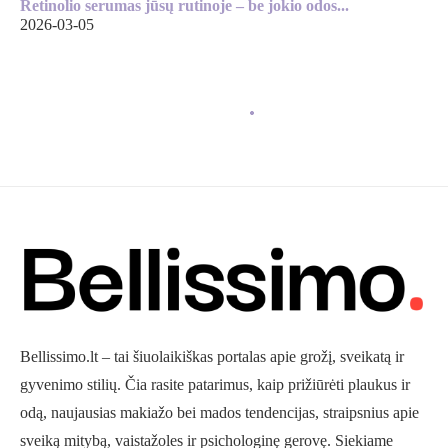
Retinolio serumas jūsų rutinoje – be jokio odos...
2026-03-05
Bellissimo.lt – tai šiuolaikiškas portalas apie grožį, sveikatą ir
gyvenimo stilių. Čia rasite patarimus, kaip prižiūrėti plaukus ir
odą, naujausias makiažo bei mados tendencijas, straipsnius apie
sveiką mitybą, vaistažoles ir psichologinę gerovę. Siekiame