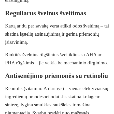
elastingumą.
Reguliarus švelnus šveitimas
Kartą ar du per savaitę verta atlikti odos šveitimą – tai
skatina ląstelių atsinaujinimą ir gerina priemonių
įsisavinimą.
Rinkitės švelnius rūgštinius šveitiklius su AHA ar
PHA rūgštimis – jie veikia be mechaninio dirginimo.
Antisenėjimo priemonės su retinoliu
Retinolis (vitamino A darinys) – vienas efektyviausių
ingredientų brandesnei odai. Jis skatina kolageno
sintezę, lygina smulkias raukšleles ir mažina
pigmentaciją. Svarbu pradėti nuo mažesnės