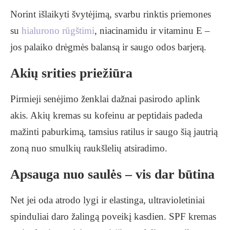
Norint išlaikyti švytėjimą, svarbu rinktis priemones
su
hialurono rūgštimi
, niacinamidu ir vitaminu E –
jos palaiko drėgmės balansą ir saugo odos barjerą.
Akių srities priežiūra
Pirmieji senėjimo ženklai dažnai pasirodo aplink
akis. Akių kremas su kofeinu ar peptidais padeda
mažinti paburkimą, tamsius ratilus ir saugo šią jautrią
zoną nuo smulkių raukšlelių atsiradimo.
Apsauga nuo saulės – vis dar būtina
Net jei oda atrodo lygi ir elastinga, ultravioletiniai
spinduliai daro žalingą poveikį kasdien. SPF kremas