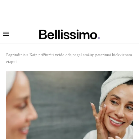
Pagrindinis
»
Kaip prižiūrėti veido odą pagal amžių: patarimai kiekvienam
etapui