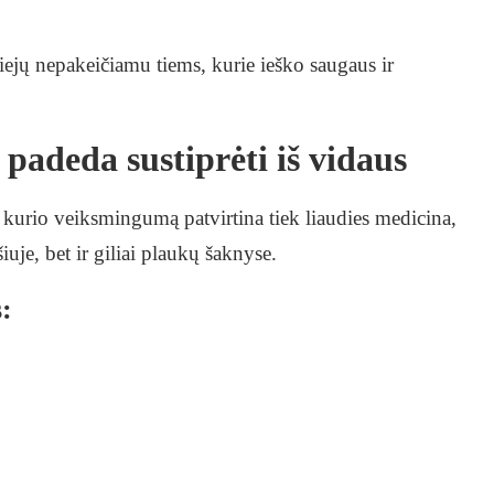
 aliejų nepakeičiamu tiems, kurie ieško saugaus ir
 padeda sustiprėti iš vidaus
s, kurio veiksmingumą patvirtina tiek liaudies medicina,
šiuje, bet ir giliai plaukų šaknyse.
: