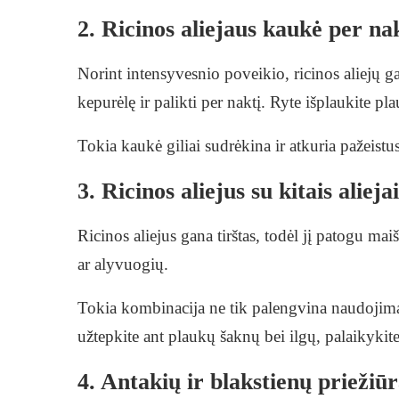
2. Ricinos aliejaus kaukė per na
Norint intensyvesnio poveikio, ricinos aliejų ga
kepurėlę ir palikti per naktį. Ryte išplaukite 
Tokia kaukė giliai sudrėkina ir atkuria pažeis
3. Ricinos aliejus su kitais aliejai
Ricinos aliejus gana tirštas, todėl jį patogu mai
ar alyvuogių.
Tokia kombinacija ne tik palengvina naudojimą
užtepkite ant plaukų šaknų bei ilgų, palaikykite
4. Antakių ir blakstienų priežiū