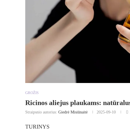
GROŽIS
Ricinos aliejus plaukams: natūralu
Straipsnio autorius:
Giedrė Misiūnaitė
2025-09-10
TURINYS