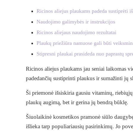
Ricinos aliejus plaukams padeda sustiprėti i
Naudojimo galimybės ir instrukcijos
Ricinos aliejaus naudojimo rezultatai
Plaukų priežiūra namuose gali būti veiksmi
Stipresni plaukai prasideda nuo paprastų sp
Ricinos aliejus plaukams jau seniai laikomas v
padedančių sustiprinti plaukus ir sumažinti jų s
Ši priemonė išsiskiria gausiu vitaminų, riebiųjų 
plaukų augimą, bet ir gerina jų bendrą būklę.
Šiuolaikinė kosmetikos pramonė siūlo daugybę 
išlieka tarp populiariausių pasirinkimų. Jo pove