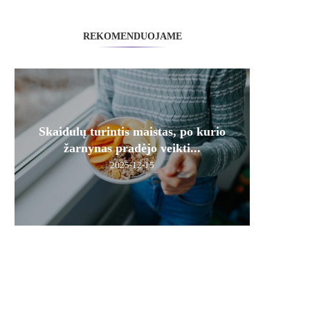
REKOMENDUOJAME
Skaidulų turintis maistas, po kurio
žarnynas pradėjo veikti...
2025-12-15