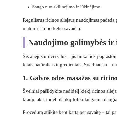
Saugo nuo skilinėjimo ir lūžinėjimo.
Reguliarus ricinos aliejaus naudojimas padeda pa
matomi jau po kelių savaičių.
Naudojimo galimybės ir 
Šis aliejus universalus – jis tinka tiek papra
kitais natūraliais ingredientais. Svarbiausia – n
1. Galvos odos masažas su ricino
Švelniai pašildykite nedidelį kiekį ricinos alie
kraujotaką, todėl plaukų folikulai gauna daugi
Procedūrą atlikite bent kartą per savaitę – tai p