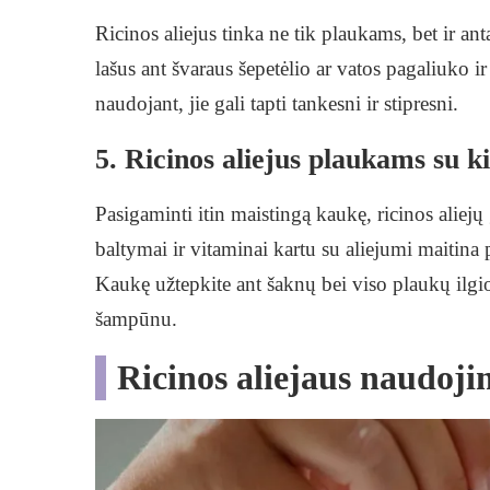
Ricinos aliejus tinka ne tik plaukams, bet ir ant
lašus ant švaraus šepetėlio ar vatos pagaliuko i
naudojant, jie gali tapti tankesni ir stipresni.
5. Ricinos aliejus plaukams su k
Pasigaminti itin maistingą kaukę, ricinos aliejų
baltymai ir vitaminai kartu su aliejumi maitina p
Kaukę užtepkite ant šaknų bei viso plaukų ilgio
šampūnu.
Ricinos aliejaus naudoji