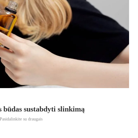
s būdas sustabdyti slinkimą
Pasidalinkite su draugais