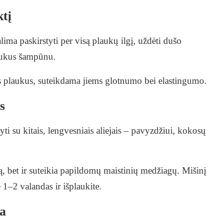
ktį
lima paskirstyti per visą plaukų ilgį, uždėti dušo
plaukus šampūnu.
tus plaukus, suteikdama jiems glotnumo bei elastingumo.
s
šyti su kitais, lengvesniais aliejais – pavyzdžiui, kokosų
, bet ir suteikia papildomų maistinių medžiagų. Mišinį
 1–2 valandas ir išplaukite.
ra