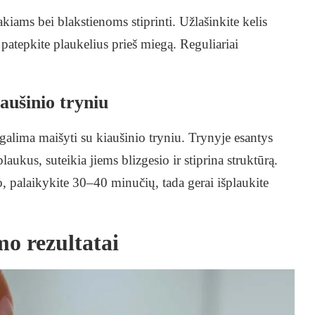
akiams bei blakstienoms stiprinti. Užlašinkite kelis
r patepkite plaukelius prieš miegą. Reguliariai
iaušinio tryniu
 galima maišyti su kiaušinio tryniu. Trynyje esantys
laukus, suteikia jiems blizgesio ir stiprina struktūrą.
, palaikykite 30–40 minučių, tada gerai išplaukite
mo rezultatai