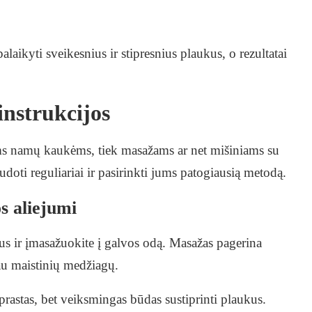
laikyti sveikesnius ir stipresnius plaukus, o rezultatai
instrukcijos
stoms namų kaukėms, tiek masažams ar net mišiniams su
audoti reguliariai ir pasirinkti jums patogiausią metodą.
s aliejumi
jaus ir įmasažuokite į galvos odą. Masažas pagerina
au maistinių medžiagų.
aprastas, bet veiksmingas būdas sustiprinti plaukus.