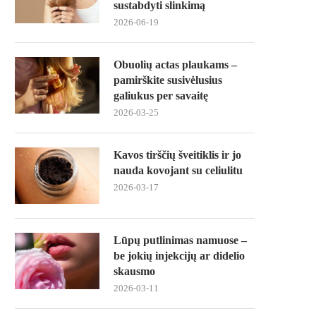
sustabdyti slinkimą
2026-06-19
Obuolių actas plaukams –
pamirškite susivėlusius
galiukus per savaitę
2026-03-25
Kavos tirščių šveitiklis ir jo
nauda kovojant su celiulitu
2026-03-17
Lūpų putlinimas namuose –
be jokių injekcijų ar didelio
skausmo
2026-03-11