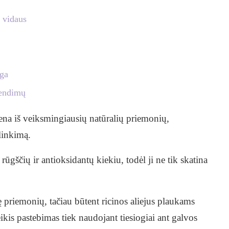
š vidaus
nga
rendimų
iena iš veiksmingiausių natūralių priemonių,
linkimą.
rūgščių ir antioksidantų kiekiu, todėl ji ne tik skatina
priemonių, tačiau būtent ricinos aliejus plaukams
ikis pastebimas tiek naudojant tiesiogiai ant galvos