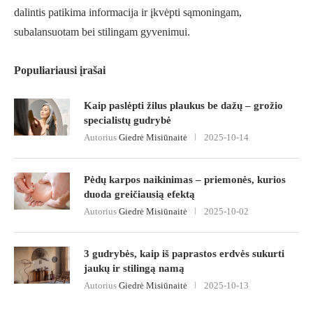
dalintis patikima informacija ir įkvėpti sąmoningam,
subalansuotam bei stilingam gyvenimui.
Populiariausi įrašai
Kaip paslėpti žilus plaukus be dažų – grožio
specialistų gudrybė
Autorius
Giedrė Misiūnaitė
2025-10-14
Pėdų karpos naikinimas – priemonės, kurios
duoda greičiausią efektą
Autorius
Giedrė Misiūnaitė
2025-10-02
3 gudrybės, kaip iš paprastos erdvės sukurti
jaukų ir stilingą namą
Autorius
Giedrė Misiūnaitė
2025-10-13