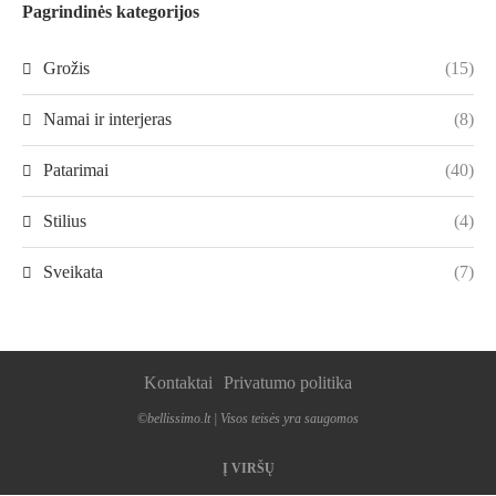
Pagrindinės kategorijos
Grožis
(15)
Namai ir interjeras
(8)
Patarimai
(40)
Stilius
(4)
Sveikata
(7)
Kontaktai
Privatumo politika
©bellissimo.lt | Visos teisės yra saugomos
Į VIRŠŲ