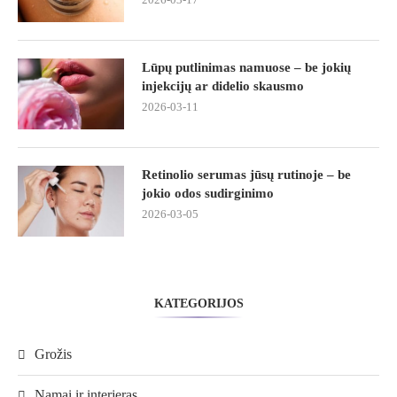
Lūpų putlinimas namuose – be jokių
injekcijų ar didelio skausmo
2026-03-11
Retinolio serumas jūsų rutinoje – be
jokio odos sudirginimo
2026-03-05
KATEGORIJOS
Grožis
Namai ir interjeras