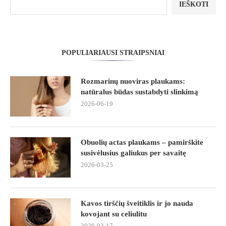
IEŠKOTI
POPULIARIAUSI STRAIPSNIAI
Rozmarinų nuoviras plaukams:
natūralus būdas sustabdyti slinkimą
2026-06-19
Obuolių actas plaukams – pamirškite
susivėlusius galiukus per savaitę
2026-03-25
Kavos tirščių šveitiklis ir jo nauda
kovojant su celiulitu
2026-03-17