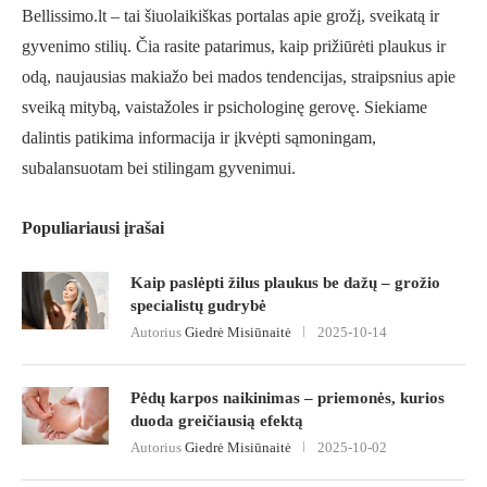
Bellissimo.lt – tai šiuolaikiškas portalas apie grožį, sveikatą ir
gyvenimo stilių. Čia rasite patarimus, kaip prižiūrėti plaukus ir
odą, naujausias makiažo bei mados tendencijas, straipsnius apie
sveiką mitybą, vaistažoles ir psichologinę gerovę. Siekiame
dalintis patikima informacija ir įkvėpti sąmoningam,
subalansuotam bei stilingam gyvenimui.
Populiariausi įrašai
Kaip paslėpti žilus plaukus be dažų – grožio
specialistų gudrybė
Autorius
Giedrė Misiūnaitė
2025-10-14
Pėdų karpos naikinimas – priemonės, kurios
duoda greičiausią efektą
Autorius
Giedrė Misiūnaitė
2025-10-02