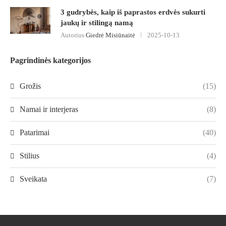
3 gudrybės, kaip iš paprastos erdvės sukurti
jaukų ir stilingą namą
Autorius
Giedrė Misiūnaitė
2025-10-13
Pagrindinės kategorijos
Grožis
(15)
Namai ir interjeras
(8)
Patarimai
(40)
Stilius
(4)
Sveikata
(7)