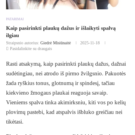
PATARIMAI
Kaip pasirinkti plaukų dažus ir išlaikyti spalvą
ilgiau
Straipsnio autorius:
Giedrė Misiūnaitė
2025-11-18
Pasidalinkite su draugais
Rasti atsakymą, kaip pasirinkti plaukų dažus, dažnai
sudėtingiau, nei atrodo iš pirmo žvilgsnio. Pakuotės
žada ryškius tonus, glotnumą ir spindesį, tačiau
kiekvieno žmogaus plaukai reaguoja savaip.
Vieniems spalva tinka akimirksniu, kiti vos po kelių
plovimų pastebi, kad atspalvis išbluko greičiau nei
tikėtasi.