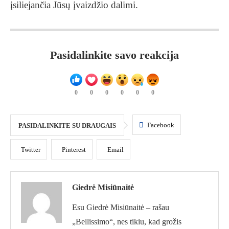
įsiliejančia Jūsų įvaizdžio dalimi.
Pasidalinkite savo reakcija
0
0
0
0
0
0
Facebook
PASIDALINKITE SU DRAUGAIS
Twitter
Pinterest
Email
Giedrė Misiūnaitė
Esu Giedrė Misiūnaitė – rašau
„Bellissimo“, nes tikiu, kad grožis