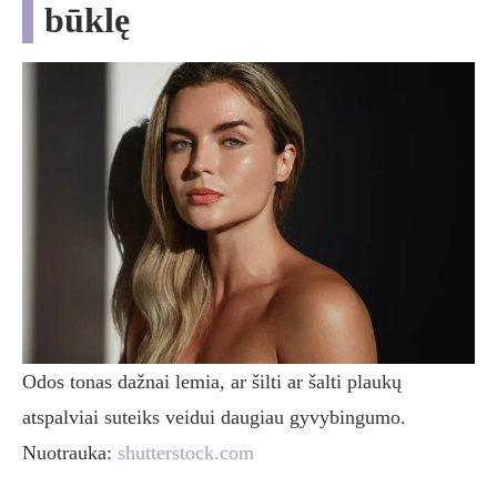
būklę
Odos tonas dažnai lemia, ar šilti ar šalti plaukų
atspalviai suteiks veidui daugiau gyvybingumo.
Nuotrauka:
shutterstock.com