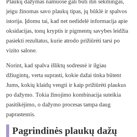
Plaukų dažymas namuose gali būti itin sėkmingas,
jeigu žinomas savo plaukų tipas, jų būklė ir spalvos
istorija. Įdomu tai, kad net nedidelė informacija apie
oksidacijas, tonų kryptis ir pigmentų savybes leidžia
pasiekti rezultatus, kurie atrodo prižiūrėti tarsi po
vizito salone.
Norint, kad spalva išliktų sodresnė ir ilgiau
džiugintų, verta suprasti, kokie dažai tinka būtent
Jums, kokių klaidų vengti ir kaip prižiūrėti plaukus
po dažymo. Tokia žinojimo kombinacija suteikia
pasitikėjimo, o dažymo procesas tampa daug
paprastesnis.
Pagrindinės plaukų dažų