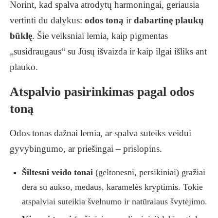
Norint, kad spalva atrodytų harmoningai, geriausia
vertinti du dalykus:
odos toną
ir
dabartinę plaukų
būklę
. Šie veiksniai lemia, kaip pigmentas
„susidraugaus“ su Jūsų išvaizda ir kaip ilgai išliks ant
plauko.
Atspalvio pasirinkimas pagal odos
toną
Odos tonas dažnai lemia, ar spalva suteiks veidui
gyvybingumo, ar priešingai – prislopins.
Šiltesni veido tonai
(geltonesni, persikiniai) gražiai
dera su aukso, medaus, karamelės kryptimis. Tokie
atspalviai suteikia švelnumo ir natūralaus švytėjimo.