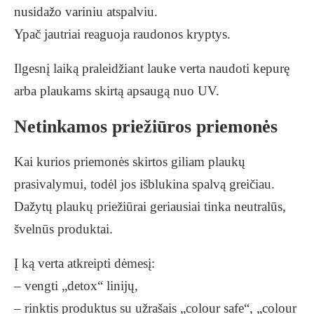
nusidažo variniu atspalviu.
Ypač jautriai reaguoja raudonos kryptys.
Ilgesnį laiką praleidžiant lauke verta naudoti kepurę
arba plaukams skirtą apsaugą nuo UV.
Netinkamos priežiūros priemonės
Kai kurios priemonės skirtos giliam plaukų
prasivalymui, todėl jos išblukina spalvą greičiau.
Dažytų plaukų priežiūrai geriausiai tinka neutralūs,
švelnūs produktai.
Į ką verta atkreipti dėmesį:
– vengti „detox“ linijų,
– rinktis produktus su užrašais „colour safe“, „colour