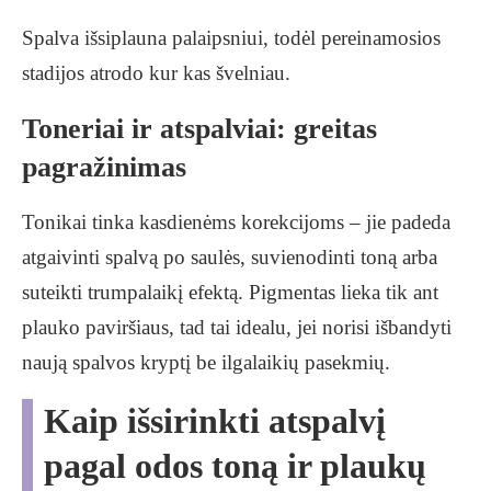
Spalva išsiplauna palaipsniui, todėl pereinamosios
stadijos atrodo kur kas švelniau.
Toneriai ir atspalviai: greitas
pagražinimas
Tonikai tinka kasdienėms korekcijoms – jie padeda
atgaivinti spalvą po saulės, suvienodinti toną arba
suteikti trumpalaikį efektą. Pigmentas lieka tik ant
plauko paviršiaus, tad tai idealu, jei norisi išbandyti
naują spalvos kryptį be ilgalaikių pasekmių.
Kaip išsirinkti atspalvį
pagal odos toną ir plaukų