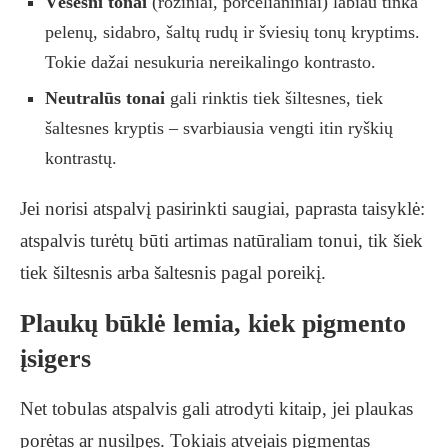
Vėsesni tonai
(rožiniai, porcelianiniai) labiau tinka
pelenų, sidabro, šaltų rudų ir šviesių tonų kryptims.
Tokie dažai nesukuria nereikalingo kontrasto.
Neutralūs tonai
gali rinktis tiek šiltesnes, tiek
šaltesnes kryptis – svarbiausia vengti itin ryškių
kontrastų.
Jei norisi atspalvį pasirinkti saugiai, paprasta taisyklė:
atspalvis turėtų būti artimas natūraliam tonui, tik šiek
tiek šiltesnis arba šaltesnis pagal poreikį.
Plaukų būklė lemia, kiek pigmento
įsigers
Net tobulas atspalvis gali atrodyti kitaip, jei plaukas
porėtas ar nusilpęs. Tokiais atvejais pigmentas