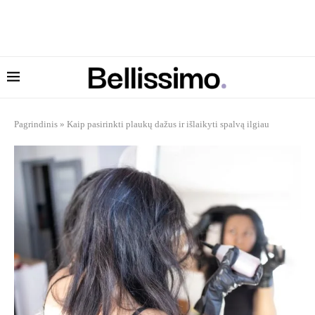
Pagrindinis
»
Kaip pasirinkti plaukų dažus ir išlaikyti spalvą ilgiau