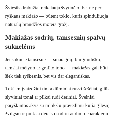
Šviesūs drabužiai reikalauja švytinčio, bet ne per
ryškaus makiažo — būtent tokio, kuris spinduliuoja
natūralų brandžios moters grožį.
Makiažas sodrių, tamsesnių spalvų
suknelėms
Jei suknelė tamsesnė — smaragdų, burgundiško,
tamsiai mėlyno ar grafito tono — makiažas gali būti
šiek tiek ryškesnis, bet vis dar elegantiškas.
Tokiam įvaizdžiui tinka dūminiai rusvi šešėliai, gilūs
slyviniai tonai ar pilkai rudi deriniai. Švelniai
paryškintos akys su minkštu pravedimu kuria gilesnį
žvilgsnį ir puikiai dera su sodriu audinio charakteriu.