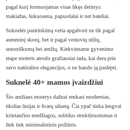
pagal kurį formuojamas visas likęs derinys:
makiažas, šukuosena, papuošalai ir net bateliai.
Suknelės pasirinkimą verta apgalvoti ne tik pagal
asmeninį skonį, bet ir pagal vestuvių stilių,
sezoniškumą bei amžių. Kiekviename gyvenimo
etape moteris atrodo gražiausiai tada, kai dera prie
savo natūralios elegancijos, o ne bando ją paslėpti.
Suknelė 40+ mamos įvaizdžiui
Šio amžiaus moterys dažnai renkasi modernias,
tikslias linijas ir švarų siluetą. Čia ypač tinka lengvai
krintančios medžiagos, subtilus struktūruotumas ir
šiek tiek minimalistinis požiūris.