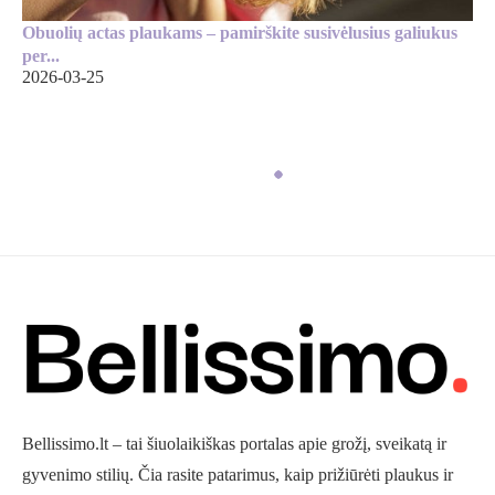
Obuolių actas plaukams – pamirškite susivėlusius galiukus
per...
2026-03-25
Bellissimo.lt – tai šiuolaikiškas portalas apie grožį, sveikatą ir
gyvenimo stilių. Čia rasite patarimus, kaip prižiūrėti plaukus ir