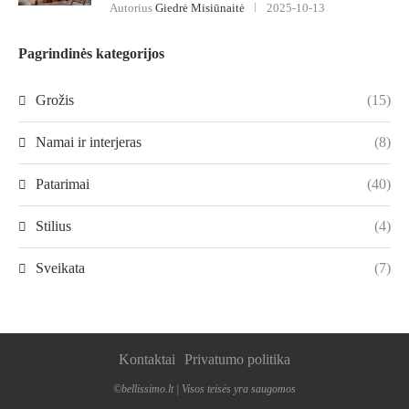
Autorius
Giedrė Misiūnaitė
2025-10-13
Pagrindinės kategorijos
Grožis
(15)
Namai ir interjeras
(8)
Patarimai
(40)
Stilius
(4)
Sveikata
(7)
Kontaktai
Privatumo politika
©bellissimo.lt | Visos teisės yra saugomos