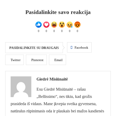
Pasidalinkite savo reakcija
0
0
0
0
0
0
Facebook
PASIDALINKITE SU DRAUGAIS
Twitter
Pinterest
Email
Giedrė Misiūnaitė
Esu Giedrė Misiūnaitė – rašau
„Bellissimo“, nes tikiu, kad grožis
prasideda iš vidaus. Mane įkvepia sveika gyvensena,
natūralus rūpinimasis oda ir plaukais bei mažos kasdienės