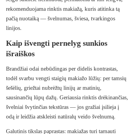
rekomenduojama rinktis makiažą, kuris atitinka tą
pačią nuotaiką — švelnumas, šviesa, tvarkingos
linijos.
Kaip išvengti pernelyg sunkios
išraiškos
Brandžiai odai nebūdingas per didelis kontrastas,
todėl svarbu vengti staigių makiažo lūžių: per tamsių
šešėlių, griežtai nubrėžtų linijų ar matinių,
sausinančių lūpų dažų. Geriausia rinktis drėkinančias,
švelniai švytinčias tekstūras — jos gražiai įsilieja į
odą ir leidžia atskleisti natūralų veido švelnumą.
Galutinis tikslas paprastas: makiažas turi tarnauti