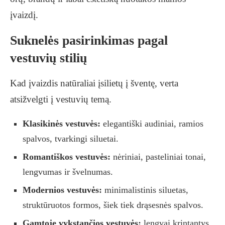
įvaizdį.
Suknelės pasirinkimas pagal
vestuvių stilių
Kad įvaizdis natūraliai įsilietų į šventę, verta
atsižvelgti į vestuvių temą.
Klasikinės vestuvės:
elegantiški audiniai, ramios
spalvos, tvarkingi siluetai.
Romantiškos vestuvės:
nėriniai, pasteliniai tonai,
lengvumas ir švelnumas.
Modernios vestuvės:
minimalistinis siluetas,
struktūruotos formos, šiek tiek drąsesnės spalvos.
Gamtoje vykstančios vestuvės:
lengvai krintantys