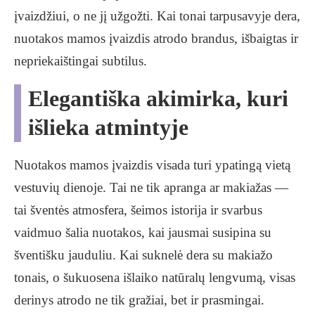
įvaizdžiui, o ne jį užgožti. Kai tonai tarpusavyje dera,
nuotakos mamos įvaizdis atrodo brandus, išbaigtas ir
nepriekaištingai subtilus.
Elegantiška akimirka, kuri
išlieka atmintyje
Nuotakos mamos įvaizdis visada turi ypatingą vietą
vestuvių dienoje. Tai ne tik apranga ar makiažas —
tai šventės atmosfera, šeimos istorija ir svarbus
vaidmuo šalia nuotakos, kai jausmai susipina su
šventišku jauduliu. Kai suknelė dera su makiažo
tonais, o šukuosena išlaiko natūralų lengvumą, visas
derinys atrodo ne tik gražiai, bet ir prasmingai.