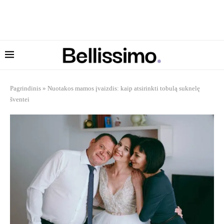
Pagrindinis
»
Nuotakos mamos įvaizdis: kaip atsirinkti tobulą suknelę
šventei