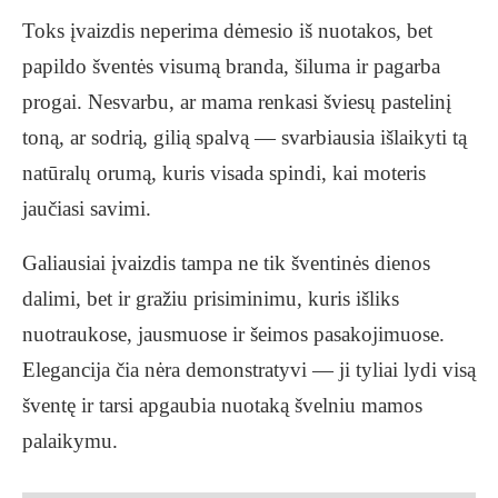
Toks įvaizdis neperima dėmesio iš nuotakos, bet
papildo šventės visumą branda, šiluma ir pagarba
progai. Nesvarbu, ar mama renkasi šviesų pastelinį
toną, ar sodrią, gilią spalvą — svarbiausia išlaikyti tą
natūralų orumą, kuris visada spindi, kai moteris
jaučiasi savimi.
Galiausiai įvaizdis tampa ne tik šventinės dienos
dalimi, bet ir gražiu prisiminimu, kuris išliks
nuotraukose, jausmuose ir šeimos pasakojimuose.
Elegancija čia nėra demonstratyvi — ji tyliai lydi visą
šventę ir tarsi apgaubia nuotaką švelniu mamos
palaikymu.