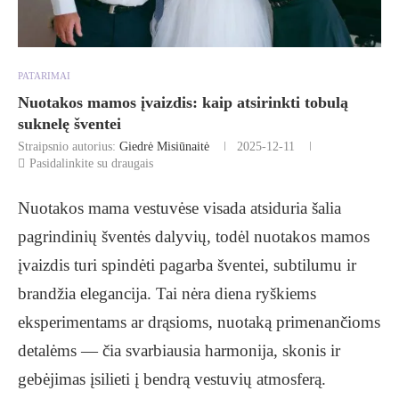
PATARIMAI
Nuotakos mamos įvaizdis: kaip atsirinkti tobulą
suknelę šventei
Straipsnio autorius:
Giedrė Misiūnaitė
2025-12-11
Pasidalinkite su draugais
Nuotakos mama vestuvėse visada atsiduria šalia
pagrindinių šventės dalyvių, todėl nuotakos mamos
įvaizdis turi spindėti pagarba šventei, subtilumu ir
brandžia elegancija. Tai nėra diena ryškiems
eksperimentams ar drąsioms, nuotaką primenančioms
detalėms — čia svarbiausia harmonija, skonis ir
gebėjimas įsilieti į bendrą vestuvių atmosferą.