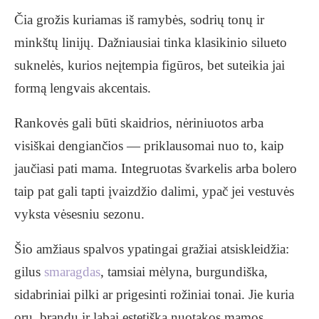
Čia grožis kuriamas iš ramybės, sodrių tonų ir
minkštų linijų. Dažniausiai tinka klasikinio silueto
suknelės, kurios neįtempia figūros, bet suteikia jai
formą lengvais akcentais.
Rankovės gali būti skaidrios, nėriniuotos arba
visiškai dengiančios — priklausomai nuo to, kaip
jaučiasi pati mama. Integruotas švarkelis arba bolero
taip pat gali tapti įvaizdžio dalimi, ypač jei vestuvės
vyksta vėsesniu sezonu.
Šio amžiaus spalvos ypatingai gražiai atsiskleidžia:
gilus
smaragdas
, tamsiai mėlyna, burgundiška,
sidabriniai pilki ar prigesinti rožiniai tonai. Jie kuria
orų, brandų ir labai estetišką nuotakos mamos