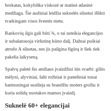
brokatas, kokybiška viskozė ar matinė atlasinė
medžiaga. Šie audiniai leidžia suknelės siluetui išlikti
tvarkingam visos šventės metu.
Rankovių ilgis gali būti ¾, o tai suteikia elegancijos
ir subalansuoja viršutinę kūno dalį. Dažnai puikiai
atrodo A siluetas, nes jis pailgina figūrą ir šiek tiek
pakelia laikyseną.
Spalvų paletė šio amžiaus įvaizdžiui itin svarbi: gilūs
mėlyni, alyviniai, šalti rožiniai ir pasteliniai tonai
harmoningai susilieja su brandžiu moters grožiu ir
kuria solidų nuotakos mamos įvaizdį.
Suknelė 60+ elegancijai