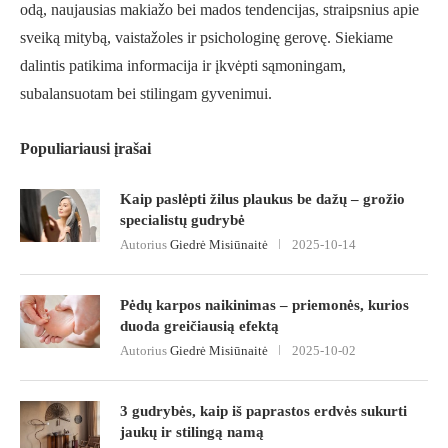
odą, naujausias makiažo bei mados tendencijas, straipsnius apie
sveiką mitybą, vaistažoles ir psichologinę gerovę. Siekiame
dalintis patikima informacija ir įkvėpti sąmoningam,
subalansuotam bei stilingam gyvenimui.
Populiariausi įrašai
Kaip paslėpti žilus plaukus be dažų – grožio
specialistų gudrybė
Autorius
Giedrė Misiūnaitė
2025-10-14
Pėdų karpos naikinimas – priemonės, kurios
duoda greičiausią efektą
Autorius
Giedrė Misiūnaitė
2025-10-02
3 gudrybės, kaip iš paprastos erdvės sukurti
jaukų ir stilingą namą