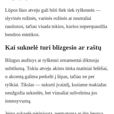
Lūpos šiuo atveju gali būti šiek tiek ryškesnės —
slyvinės rožinės, varinės rožinės ar neutraliai
raudonos, tačiau visada tokios, kurios neperspaudžia
bendros estetikos.
Kai suknelė turi blizgesio ar raštų
Blizgus audinys ar ryškesni ornamentai diktuoja
subtilumą. Tokiu atveju akims tinka matiniai šešėliai,
o akcentą galima perkelti į lūpas, tačiau ne per
ryškiai. Tikslas — sukurti įvaizdį, kuriame makiažas
neužgožia suknelės, bet vizualiai sušvelnina jos
intensyvumą.
Jeigu suknelė nėriniuota, permatoma ar itin lengva,