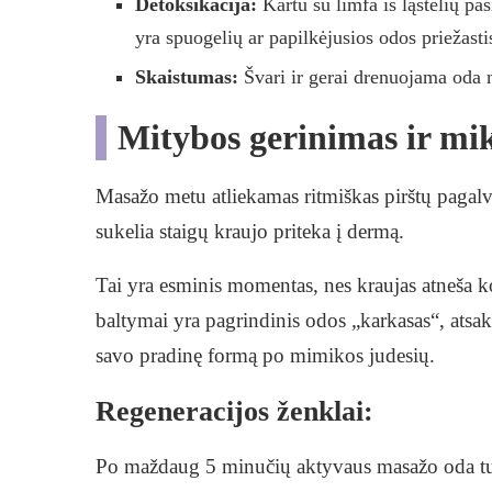
Detoksikacija:
Kartu su limfa iš ląstelių pa
yra spuogelių ar papilkėjusios odos priežasti
Skaistumas:
Švari ir gerai drenuojama oda n
Mitybos gerinimas ir mik
Masažo metu atliekamas ritmiškas pirštų pagal
sukelia staigų kraujo priteka į dermą.
Tai yra esminis momentas, nes kraujas atneša k
baltymai yra pagrindinis odos „karkasas“, atsakin
savo pradinę formą po mimikos judesių.
Regeneracijos ženklai:
Po maždaug 5 minučių aktyvaus masažo oda turėtų