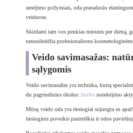
senėjimo požymiais, oda praradusiu elastingumu
veiduose.
Skirdami tam vos penkias minutes per dieną, ga
nenusileidžia profesionalioms kosmetologinė
Veido savimasažas: natū
sąlygomis
Veido savimasažas yra technika, kurią specialist
du pagrindinius tikslus:
limfos
nutekėjimo akty
Mūsų veido oda yra tiesiogiai sujungta su apači
tiesioginis poveikis pasireiškia ir odos paviršiuj