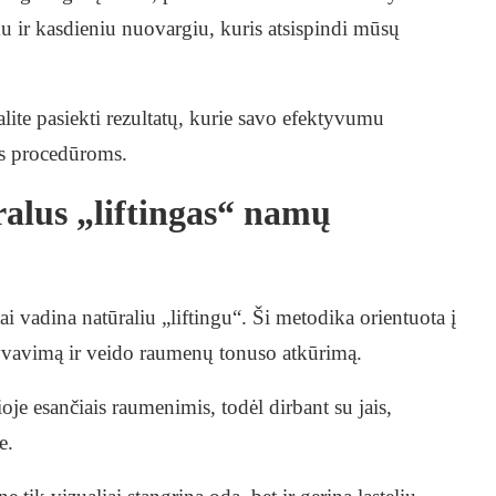
 ir kasdieniu nuovargiu, kuris atsispindi mūsų
lite pasiekti rezultatų, kurie savo efektyvumu
ms procedūroms.
ralus „liftingas“ namų
ai vadina natūraliu „liftingu“. Ši metodika orientuota į
vavimą ir veido raumenų tonuso atkūrimą.
oje esančiais raumenimis, todėl dirbant su jais,
e.