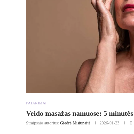
PATARIMAI
Veido masažas namuose: 5 minutės 
Straipsnio autorius:
Giedrė Misiūnaitė
2026-01-23