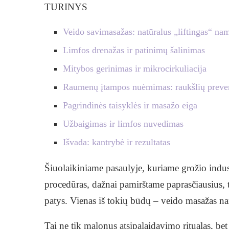
TURINYS
Veido savimasažas: natūralus „liftingas“ na
Limfos drenažas ir patinimų šalinimas
Mitybos gerinimas ir mikrocirkuliacija
Raumenų įtampos nuėmimas: raukšlių preve
Pagrindinės taisyklės ir masažo eiga
Užbaigimas ir limfos nuvedimas
Išvada: kantrybė ir rezultatas
Šiuolaikiniame pasaulyje, kuriame grožio indust
procedūras, dažnai pamirštame paprasčiausius, t
patys. Vienas iš tokių būdų – veido masažas n
Tai ne tik malonus atsipalaidavimo ritualas, bet