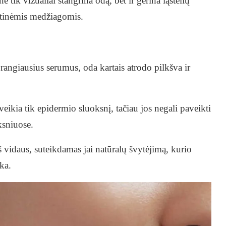
tik vizualiai stangrina odą, bet ir gerina ląstelių
stinėmis medžiagomis.
rangiausius serumus, oda kartais atrodo pilkšva ir
ikia tik epidermio sluoksnį, tačiau jos negali paveikti
ksniuose.
š vidaus, suteikdamas jai natūralų švytėjimą, kurio
ka.