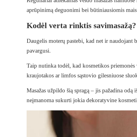
Reguliariai atliekamas veido masažas namuose ne 
aprūpinimą deguonimi bei būtiniausiomis mai
Kodėl verta rinktis savimasažą?
Daugelis moterų pastebi, kad net ir naudojant b
pavargusi.
Taip nutinka todėl, kad kosmetikos priemonės ve
kraujotakos ar limfos sąstovio gilesniuose sluo
Masažas užpildo šią spragą – jis pažadina odą i
neįmanoma sukurti jokia dekoratyvine kosmeti