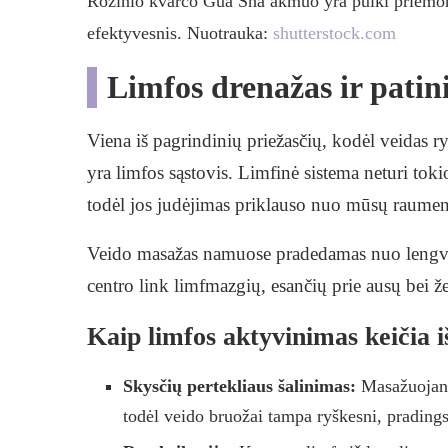
Rožinio kvarco Gua Sha akmuo yra puiki priemo
efektyvesnis. Nuotrauka:
shutterstock.com
Limfos drenažas ir patin
Viena iš pagrindinių priežasčių, kodėl veidas ry
yra limfos sąstovis. Limfinė sistema neturi tokio
todėl jos judėjimas priklauso nuo mūsų raumen
Veido masažas namuose pradedamas nuo lengvų,
centro link limfmazgių, esančių prie ausų bei ž
Kaip limfos aktyvinimas keičia i
Skysčių pertekliaus šalinimas:
Masažuojant 
todėl veido bruožai tampa ryškesni, prading