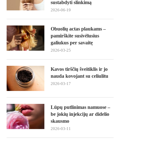
sustabdyti slinkimą
2026-06-19
Obuolių actas plaukams –
pamirškite susivėlusius
galiukus per savaitę
2026-03-25
Kavos tirščių šveitiklis ir jo
nauda kovojant su celiulitu
2026-03-17
Lūpų putlinimas namuose –
be jokių injekcijų ar didelio
skausmo
2026-03-11