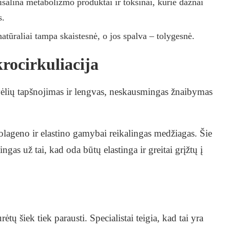
sišalina metabolizmo produktai ir toksinai, kurie dažnai
s.
atūraliai tampa skaistesnė, o jos spalva – tolygesnė.
rocirkuliacija
vėlių tapšnojimas ir lengvas, neskausmingas žnaibymas
olageno ir elastino gamybai reikalingas medžiagas. Šie
gas už tai, kad oda būtų elastinga ir greitai grįžtų į
 šiek tiek parausti. Specialistai teigia, kad tai yra