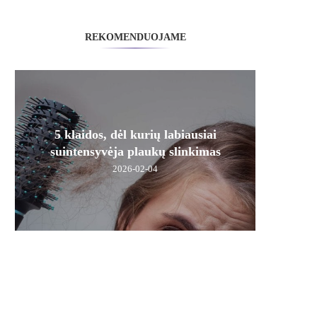
REKOMENDUOJAME
5 klaidos, dėl kurių labiausiai
suintensyvėja plaukų slinkimas
2026-02-04