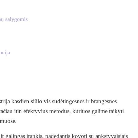
mų sąlygomis
ncija
rija kasdien siūlo vis sudėtingesnes ir brangesnes
ačiau itin efektyvius metodus, kuriuos galime taikyti
amuose.
 ir galingas įrankis, padedantis kovoti su ankstyvaisiais