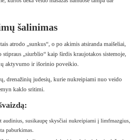
nė, kurios dėka veido masažas namuose tampa dar
imų šalinimas
tais atrodo „sunkus“, o po akimis atsiranda maišeliai,
 stipraus „siurblio“ kaip širdis kraujotakos sistemoje,
ų aktyvumo ir išorinio poveikio.
 drenažinių judesių, kurie nukreipiami nuo veido
emyn kaklo sritimi.
švaizdą:
audinius, susikaupę skysčiai nukreipiami į limfmazgius,
sta paburkimas.