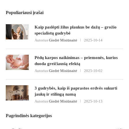
Populiariausi įrašai
Kaip paslėpti žilus plaukus be dažų – grožio
specialistų gudrybė
Autorius
Giedrė Misiūnaitė
2025-10-14
Pėdų karpos naikinimas – priemonės, kurios
duoda greičiausią efektą
Autorius
Giedrė Misiūnaitė
2025-10-02
3 gudrybės, kaip iš paprastos erdvės sukurti
jaukų ir stilingą namą
Autorius
Giedrė Misiūnaitė
2025-10-13
Pagrindinės kategorijos