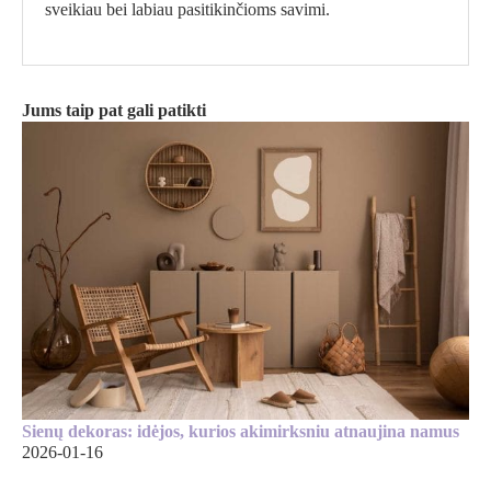
sveikiau bei labiau pasitikinčioms savimi.
Jums taip pat gali patikti
Sienų dekoras: idėjos, kurios akimirksniu atnaujina namus
2026-01-16