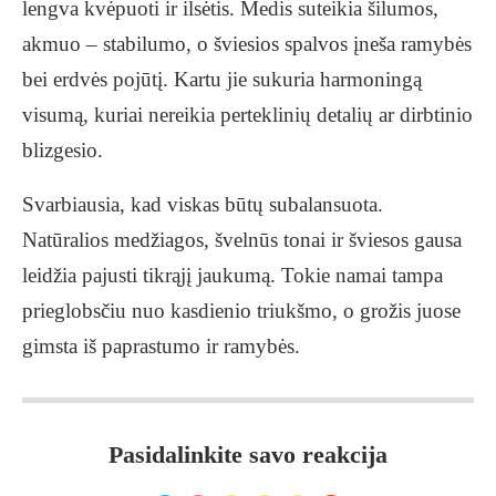
lengva kvėpuoti ir ilsėtis. Medis suteikia šilumos,
akmuo – stabilumo, o šviesios spalvos įneša ramybės
bei erdvės pojūtį. Kartu jie sukuria harmoningą
visumą, kuriai nereikia perteklinių detalių ar dirbtinio
blizgesio.
Svarbiausia, kad viskas būtų subalansuota.
Natūralios medžiagos, švelnūs tonai ir šviesos gausa
leidžia pajusti tikrąjį jaukumą. Tokie namai tampa
prieglobsčiu nuo kasdienio triukšmo, o grožis juose
gimsta iš paprastumo ir ramybės.
Pasidalinkite savo reakcija