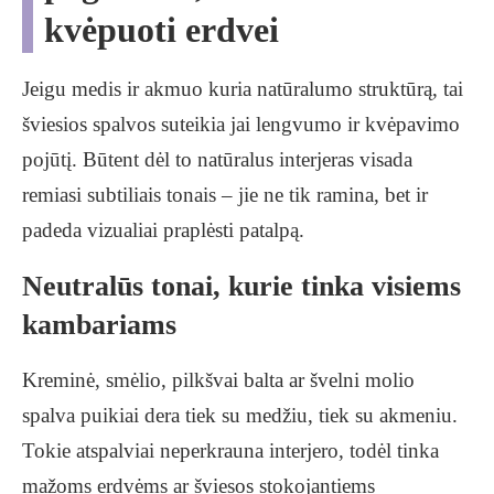
kvėpuoti erdvei
Jeigu medis ir akmuo kuria natūralumo struktūrą, tai
šviesios spalvos suteikia jai lengvumo ir kvėpavimo
pojūtį. Būtent dėl to natūralus interjeras visada
remiasi subtiliais tonais – jie ne tik ramina, bet ir
padeda vizualiai praplėsti patalpą.
Neutralūs tonai, kurie tinka visiems
kambariams
Kreminė, smėlio, pilkšvai balta ar švelni molio
spalva puikiai dera tiek su medžiu, tiek su akmeniu.
Tokie atspalviai neperkrauna interjero, todėl tinka
mažoms erdvėms ar šviesos stokojantiems