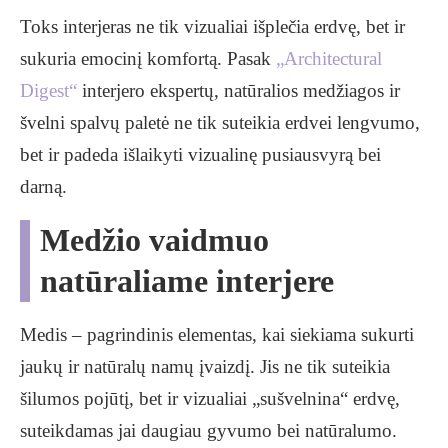
Toks interjeras ne tik vizualiai išplečia erdvę, bet ir
sukuria emocinį komfortą. Pasak
„Architectural
Digest“
interjero ekspertų, natūralios medžiagos ir
švelni spalvų paletė ne tik suteikia erdvei lengvumo,
bet ir padeda išlaikyti vizualinę pusiausvyrą bei
darną.
Medžio vaidmuo
natūraliame interjere
Medis – pagrindinis elementas, kai siekiama sukurti
jaukų ir natūralų namų įvaizdį. Jis ne tik suteikia
šilumos pojūtį, bet ir vizualiai „sušvelnina“ erdvę,
suteikdamas jai daugiau gyvumo bei natūralumo.