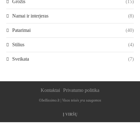
Grožis
(15)
Namai ir interjeras
(8)
Patarimai
(40)
Stilius
(4)
Sveikata
(7)
Kontaktai
Privatumo politika
©bellissimo.lt | Visos teisės yra saugomos
Į VIRŠŲ