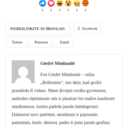
0
0
0
0
0
0
Facebook
PASIDALINKITE SU DRAUGAIS
Twitter
Pinterest
Email
Giedrė Misiūnaitė
Esu Giedrė Misiūnaitė – rašau
„Bellissimo“, nes tikiu, kad grožis
prasideda iš vidaus. Mane įkvepia sveika gyvensena,
natūralus rūpinimasis oda ir plaukais bei mažos kasdienės
smulkmenos, kurios padeda jaustis laimingesnei.
Dalinuosi savo patirtimi, atradimais ir paprastais
patarimais, kurie, tikiuosi, padės ir jums jaustis gražiau,