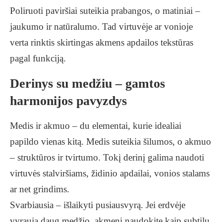
Poliruoti paviršiai suteikia prabangos, o matiniai –
jaukumo ir natūralumo. Tad virtuvėje ar vonioje
verta rinktis skirtingas akmens apdailos tekstūras
pagal funkciją.
Derinys su medžiu – gamtos
harmonijos pavyzdys
Medis ir akmuo – du elementai, kurie idealiai
papildo vienas kitą. Medis suteikia šilumos, o akmuo
– struktūros ir tvirtumo. Tokį derinį galima naudoti
virtuvės stalviršiams, židinio apdailai, vonios stalams
ar net grindims.
Svarbiausia – išlaikyti pusiausvyrą. Jei erdvėje
vyrauja daug medžio, akmenį naudokite kaip subtilų