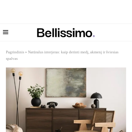
Pagrindinis
»
Natūralus interjeras: kaip derinti medį, akmenį ir šviesias
spalvas