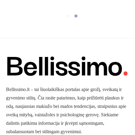
Bellissimo.lt – tai šiuolaikiškas portalas apie grožį, sveikatą ir
gyvenimo stilių. Čia rasite patarimus, kaip prižiūrėti plaukus ir
odą, naujausias makiažo bei mados tendencijas, straipsnius apie
sveiką mitybą, vaistažoles ir psichologinę gerovę. Siekiame
dalintis patikima informacija ir įkvėpti sąmoningam,
subalansuotam bei stilingam gyvenimui.