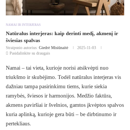
NAMAI IR INTERJERAS
Natūralus interjeras: kaip derinti medį, akmenį ir
šviesias spalvas
Straipsnio autorius:
Giedrė Misiūnaitė
2025-11-03
Pasidalinkite su draugais
Namai – tai vieta, kurioje norisi atsikvėpti nuo
triukšmo ir skubėjimo. Todėl natūralus interjeras vis
dažniau tampa pasirinkimu tiems, kurie siekia
ramybės, šviesos ir harmonijos. Medžio faktūra,
akmens paviršiai ir švelnios, gamtos įkvėptos spalvos
kuria aplinką, kurioje gera būti – be dirbtinumo ir
pertekliaus.