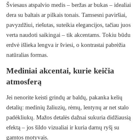
Šviesaus atspalvio medis – beržas ar bukas – idealiai
dera su baltais ar pilkais tonais. Tamsesni paviršiai,
pavyzdžiui, riešutas, suteikia elegancijos, tačiau juos
verta naudoti saikingai – tik akcentams. Tokiu būdu
erdvė išlieka lengva ir šviesi, o kontrastai pabrėžia
natūralias formas.
Mediniai akcentai, kurie keičia
atmosferą
Jei nenorite keisti grindų ar baldų, pakanka kelių
detalių: medinių žaliuzių, rėmų, lentynų ar net stalo
padėkliukų. Mažos detalės dažnai sukuria didžiausią
efektą – jos šildo vizualiai ir kuria darnų ryšį su
gamtos motyvais.