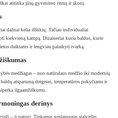
škai atitinka jūsų gyvenimo ritmą ir skonį.
s
ai dažnai kelia iššūkių. Tačiau individualiai
oti kiekvieną kampą. Dizaineriai kuria baldus, kurie
ietos daiktams ir lengviau palaikyti tvarką.
mžiškumas
okybės medžiagas – nuo natūralaus medžio iki modernių
a baldų atsparumą drėgmei, temperatūros pokyčiams ir
tsiperka ilgaamžiškumu.
armoningas derinys
raži – ji patogi. Tinkamai suplanuotas stalviršių