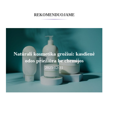
REKOMENDUOJAME
Natūrali kosmetika grožiui: kasdienė
odos priežiūra be chemijos
2025-12-31