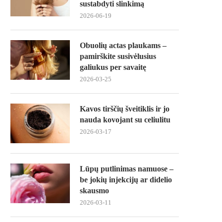
sustabdyti slinkimą
2026-06-19
Obuolių actas plaukams –
pamirškite susivėlusius
galiukus per savaitę
2026-03-25
Kavos tirščių šveitiklis ir jo
nauda kovojant su celiulitu
2026-03-17
Lūpų putlinimas namuose –
be jokių injekcijų ar didelio
skausmo
2026-03-11