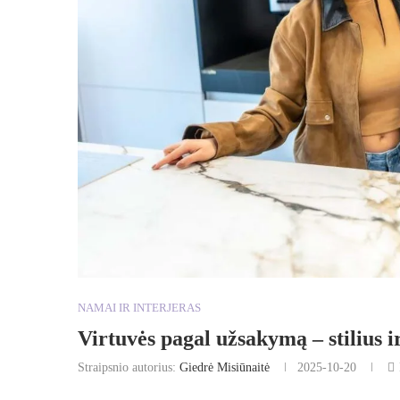
NAMAI IR INTERJERAS
Virtuvės pagal užsakymą – stilius i
Straipsnio autorius:
Giedrė Misiūnaitė
2025-10-20