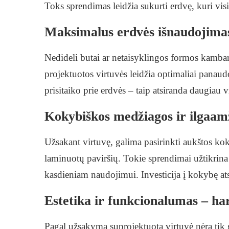
Toks sprendimas leidžia sukurti erdvę, kuri visi
Maksimalus erdvės išnaudojima
Nedideli butai ar netaisyklingos formos kambari
projektuotos virtuvės leidžia optimaliai panaud
prisitaiko prie erdvės – taip atsiranda daugiau v
Kokybiškos medžiagos ir ilgaa
Užsakant virtuvę, galima pasirinkti aukštos k
laminuotų paviršių. Tokie sprendimai užtikrin
kasdieniam naudojimui. Investicija į kokybę a
Estetika ir funkcionalumas – h
Pagal užsakymą suprojektuota virtuvė nėra tik g