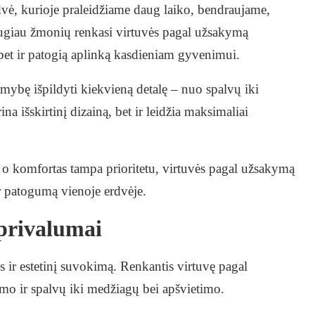
erdvė, kurioje praleidžiame daug laiko, bendraujame,
augiau žmonių renkasi virtuvės pagal užsakymą
, bet ir patogią aplinką kasdieniam gyvenimui.
imybę išpildyti kiekvieną detalę – nuo spalvų iki
a išskirtinį dizainą, bet ir leidžia maksimaliai
i, o komfortas tampa prioritetu, virtuvės pagal užsakymą
ir patogumą vienoje erdvėje.
 privalumai
 ir estetinį suvokimą. Renkantis virtuvę pagal
mo ir spalvų iki medžiagų bei apšvietimo.