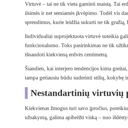
Virtuvė – tai ne tik vieta gaminti maistą. Tai 
ilsimės ir net semiamės įkvėpimo. Todėl vis d
sprendimus, kurie leidžia sukurti ne tik gražią
Individualiai suprojektuota virtuvė suteikia gal
funkcionalumo. Toks pasirinkimas ne tik užtikrin
išnaudoti kiekvieną erdvės centimetrą.
Šiandien, kai interjero tendencijos kinta greita
tampa geriausiu būdu suderinti stilių, kokybę 
Nestandartinių virtuvių
Kiekvienas žmogus turi savo įpročius, poreikius
užsakymą, galima apibrėžti viską – nuo išdėsty