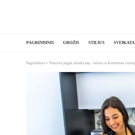
PAGRINDINIS
GROŽIS
STILIUS
SVEIKATA
Pagrindinis
»
Virtuvės pagal užsakymą – stilius ir komfortas vieno