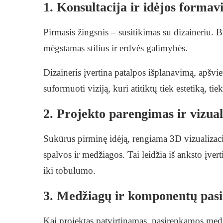
1. Konsultacija ir idėjos forma
Pirmasis žingsnis – susitikimas su dizaineriu. 
mėgstamas stilius ir erdvės galimybės.
Dizaineris įvertina patalpos išplanavimą, apšvi
suformuoti viziją, kuri atitiktų tiek estetiką, t
2. Projekto parengimas ir vizual
Sukūrus pirminę idėją, rengiama 3D vizualizac
spalvos ir medžiagos. Tai leidžia iš anksto įverti
iki tobulumo.
3. Medžiagų ir komponentų pas
Kai projektas patvirtinamas, pasirenkamos medžia