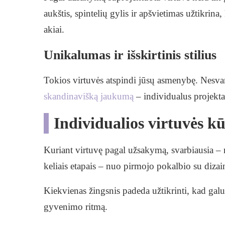
aukštis, spintelių gylis ir apšvietimas užtikri
akiai.
Unikalumas ir išskirtinis stilius
Tokios virtuvės atspindi jūsų asmenybę. Nesva
skandinavišką jaukumą
– individualus projektas
Individualios virtuvės k
Kuriant virtuvę pagal užsakymą, svarbiausia –
keliais etapais – nuo pirmojo pokalbio su dizain
Kiekvienas žingsnis padeda užtikrinti, kad galutin
gyvenimo ritmą.