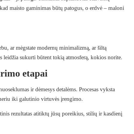
na, kad maisto gaminimas būtų patogus, o erdvė – maloni
rbu, ar mėgstate modernų minimalizmą, ar šiltą
 leidžia sukurti būtent tokią atmosferą, kokios norite.
ūrimo etapai
 nuoseklumas ir dėmesys detalėms. Procesas vyksta
eriu iki galutinio virtuvės įrengimo.
is rezultatas atitiktų jūsų poreikius, stilių ir kasdienį