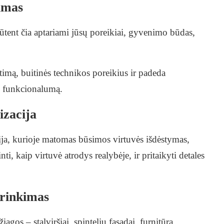
vimas
Būtent čia aptariami jūsų poreikiai, gyvenimo būdas,
etimą, buitinės technikos poreikius ir padeda
iek funkcionalumą.
izacija
ija, kurioje matomas būsimos virtuvės išdėstymas,
nti, kaip virtuvė atrodys realybėje, ir pritaikyti detales
irinkimas
gos – stalviršiai, spintelių fasadai, furnitūra,